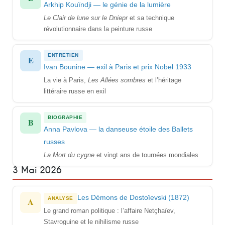
Arkhip Kouïndji — le génie de la lumière
Le Clair de lune sur le Dniepr
et sa technique
révolutionnaire dans la peinture russe
ENTRETIEN
E
Ivan Bounine — exil à Paris et prix Nobel 1933
La vie à Paris,
Les Allées sombres
et l’héritage
littéraire russe en exil
BIOGRAPHIE
B
Anna Pavlova — la danseuse étoile des Ballets
russes
La Mort du cygne
et vingt ans de tournées mondiales
3 Mai 2026
Les Démons de Dostoïevski (1872)
ANALYSE
A
Le grand roman politique : l’affaire Netçhaïev,
Stavroguine et le nihilisme russe