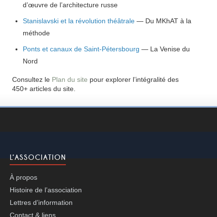
d’œuvre de l’architecture russe
Stanislavski et la révolution théâtrale
— Du MKhAT à la
méthode
Ponts et canaux de Saint-Pétersbourg
— La Venise du
Nord
Consultez le
Plan du site
pour explorer l’intégralité des
450+ articles du site.
L’ASSOCIATION
À propos
Histoire de l’association
Lettres d’information
Contact & liens