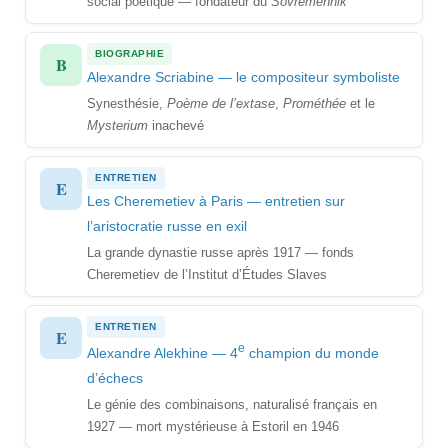
social poétique — fondateur du
Sovremennik
BIOGRAPHIE
B
Alexandre Scriabine — le compositeur symboliste
Synesthésie,
Poème de l’extase
,
Prométhée
et le
Mysterium
inachevé
ENTRETIEN
E
Les Cheremetiev à Paris — entretien sur
l’aristocratie russe en exil
La grande dynastie russe après 1917 — fonds
Cheremetiev de l’Institut d’Études Slaves
ENTRETIEN
E
e
Alexandre Alekhine — 4
champion du monde
d’échecs
Le génie des combinaisons, naturalisé français en
1927 — mort mystérieuse à Estoril en 1946