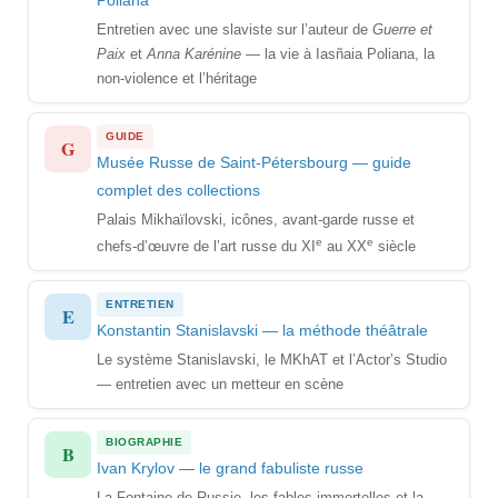
Poliana
Entretien avec une slaviste sur l’auteur de
Guerre et
Paix
et
Anna Karénine
— la vie à Iasñaia Poliana, la
non-violence et l’héritage
GUIDE
G
Musée Russe de Saint-Pétersbourg — guide
complet des collections
Palais Mikhaïlovski, icônes, avant-garde russe et
e
e
chefs-d’œuvre de l’art russe du XI
au XX
siècle
ENTRETIEN
E
Konstantin Stanislavski — la méthode théâtrale
Le système Stanislavski, le MKhAT et l’Actor’s Studio
— entretien avec un metteur en scène
BIOGRAPHIE
B
Ivan Krylov — le grand fabuliste russe