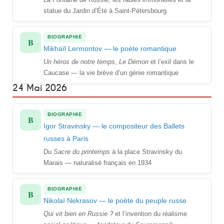
La Fontaine de Russie, les fables immortelles et la
statue du Jardin d’Été à Saint-Pétersbourg
BIOGRAPHIE
B
Mikhaïl Lermontov — le poète romantique
Un héros de notre temps
,
Le Démon
et l’exil dans le
Caucase — la vie brève d’un génie romantique
24 Mai 2026
BIOGRAPHIE
B
Igor Stravinsky — le compositeur des Ballets
russes à Paris
Du
Sacre du printemps
à la place Stravinsky du
Marais — naturalisé français en 1934
BIOGRAPHIE
B
Nikolaï Nekrasov — le poète du peuple russe
Qui vit bien en Russie ?
et l’invention du réalisme