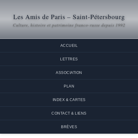
Les Amis de Paris – Saint-Pétersbourg
Culture, histoire et patrimoine franco-russe depuis 1992
ACCUEIL
LETTRES
ASSOCIATION
PLAN
INDEX & CARTES
CONTACT & LIENS
BRÈVES