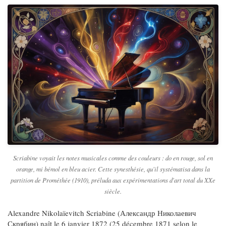
Scriabine voyait les notes musicales comme des couleurs : do en rouge, sol en
orange, mi bémol en bleu acier. Cette synesthésie, qu'il systématisa dans la
partition de Prométhée (1910), préluda aux expérimentations d'art total du XXe
siècle.
Alexandre Nikolaïevitch Scriabine (Александр Николаевич
Скрябин) naît le 6 janvier 1872 (25 décembre 1871 selon le