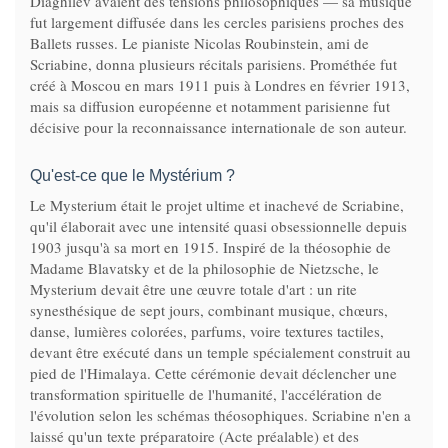
Diaghilev avaient des tensions philosophiques — sa musique
fut largement diffusée dans les cercles parisiens proches des
Ballets russes. Le pianiste Nicolas Roubinstein, ami de
Scriabine, donna plusieurs récitals parisiens. Prométhée fut
créé à Moscou en mars 1911 puis à Londres en février 1913,
mais sa diffusion européenne et notamment parisienne fut
décisive pour la reconnaissance internationale de son auteur.
Qu'est-ce que le Mystérium ?
Le Mysterium était le projet ultime et inachevé de Scriabine,
qu'il élaborait avec une intensité quasi obsessionnelle depuis
1903 jusqu'à sa mort en 1915. Inspiré de la théosophie de
Madame Blavatsky et de la philosophie de Nietzsche, le
Mysterium devait être une œuvre totale d'art : un rite
synesthésique de sept jours, combinant musique, chœurs,
danse, lumières colorées, parfums, voire textures tactiles,
devant être exécuté dans un temple spécialement construit au
pied de l'Himalaya. Cette cérémonie devait déclencher une
transformation spirituelle de l'humanité, l'accélération de
l'évolution selon les schémas théosophiques. Scriabine n'en a
laissé qu'un texte préparatoire (Acte préalable) et des