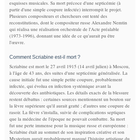
esquisses musicales. Sa mort précoce d'une septicémie (à
partir d'une simple coupure infectée) interrompit le projet.
Plusieurs compositeurs et chercheurs ont tenté des
reconstitutions, dont le compositeur russe Alexandre Nemtin
qui réalisa une réalisation orchestrale de l'Acte préalable
(1973-1996), donnant une idée de ce qu'aurait pu être
l'œuvre.
Comment Scriabine est-il mort ?
Scriabine est mort le 27 avril 1915 (14 avril julien) à Moscou,
à l'âge de 43 ans, des suites d'une septicémie généralisée. La
cause initiale fut une simple petite coupure, probablement
infectée, qui évolua en infection systémique avant la
découverte des antibiotiques. Les détails exacts de la blessure
restent débattus : certaines sources mentionnent un bouton sur
la lèvre supérieure qu'il aurait gratté ; d'autres une coupure de
rasoir. La fièvre s'installa, suivie de complications septiques
que la médecine de l'époque ne pouvait combattre. Sa mort
fut une perte immense pour la musique russe et européenne :
Scriabine était au sommet de son inspiration créative et son
Mysterium aurait probablement marqué l'histoire artistique du