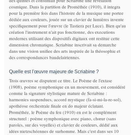
des quintes et constituait pour Scriabine une revelation
cosmique. Dans la partition de Prométhée (1910), il integra
pour la première fois dans l'histoire de la musique une portee
dédiée aux couleurs, jouée sur un clavier de lumières invente
specifiquement pour l'œuvre (le Tastiera per Luce). Bien qu'au
création l'instrument n'ait pas fonctionne, des executions
modernes utilisant des dispositifs digitaux ont restitue cette
dimension chromatique. Scriabine inscrivait sa demarche
dans une vision unifiee des arts inspirée de la théosophie et
des correspondances baudelairiennes.
Quelle est l'œuvre majeure de Scriabine ?
Trois œuvres se disputent ce titre. Le Poème de l'extase
(1908), poème symphonique en un mouvement, est considéré
comme la signature stylistique mature de Scriabine :
harmonies suspendues, accord mystique (fa-si-mi-la-re-sol),
apothéose orchestrale finale en do majeur éclatant.
Prométhée, le Poème du feu (1910) en est le complément
structurel : poème symphonique avec piano, chœur (sans
paroles, sur des voyelles) et clavier de couleurs, dédié aux
idées nietzschéennes de surhomme. Mais c'est dans ses 10