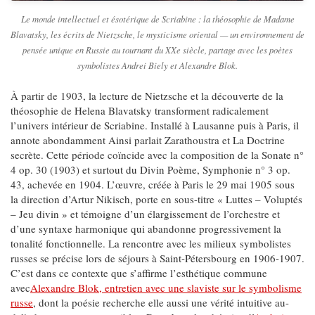
Le monde intellectuel et ésotérique de Scriabine : la théosophie de Madame
Blavatsky, les écrits de Nietzsche, le mysticisme oriental — un environnement de
pensée unique en Russie au tournant du XXe siècle, partage avec les poètes
symbolistes Andrei Biely et Alexandre Blok.
À partir de 1903, la lecture de Nietzsche et la découverte de la
théosophie de Helena Blavatsky transforment radicalement
l’univers intérieur de Scriabine. Installé à Lausanne puis à Paris, il
annote abondamment Ainsi parlait Zarathoustra et La Doctrine
secrète. Cette période coïncide avec la composition de la Sonate n°
4 op. 30 (1903) et surtout du Divin Poème, Symphonie n° 3 op.
43, achevée en 1904. L’œuvre, créée à Paris le 29 mai 1905 sous
la direction d’Artur Nikisch, porte en sous-titre « Luttes – Voluptés
– Jeu divin » et témoigne d’un élargissement de l’orchestre et
d’une syntaxe harmonique qui abandonne progressivement la
tonalité fonctionnelle. La rencontre avec les milieux symbolistes
russes se précise lors de séjours à Saint-Pétersbourg en 1906-1907.
C’est dans ce contexte que s’affirme l’esthétique commune
avec
Alexandre Blok, entretien avec une slaviste sur le symbolisme
russe
, dont la poésie recherche elle aussi une vérité intuitive au-