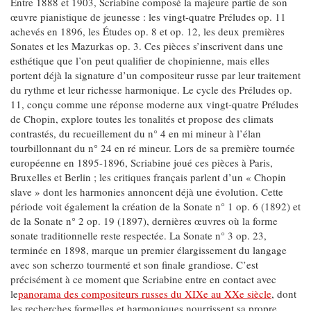
Entre 1888 et 1903, Scriabine composé la majeure partie de son
œuvre pianistique de jeunesse : les vingt-quatre Préludes op. 11
achevés en 1896, les Études op. 8 et op. 12, les deux premières
Sonates et les Mazurkas op. 3. Ces pièces s’inscrivent dans une
esthétique que l’on peut qualifier de chopinienne, mais elles
portent déjà la signature d’un compositeur russe par leur traitement
du rythme et leur richesse harmonique. Le cycle des Préludes op.
11, conçu comme une réponse moderne aux vingt-quatre Préludes
de Chopin, explore toutes les tonalités et propose des climats
contrastés, du recueillement du n° 4 en mi mineur à l’élan
tourbillonnant du n° 24 en ré mineur. Lors de sa première tournée
européenne en 1895-1896, Scriabine joué ces pièces à Paris,
Bruxelles et Berlin ; les critiques français parlent d’un « Chopin
slave » dont les harmonies annoncent déjà une évolution. Cette
période voit également la création de la Sonate n° 1 op. 6 (1892) et
de la Sonate n° 2 op. 19 (1897), dernières œuvres où la forme
sonate traditionnelle reste respectée. La Sonate n° 3 op. 23,
terminée en 1898, marque un premier élargissement du langage
avec son scherzo tourmenté et son finale grandiose. C’est
précisément à ce moment que Scriabine entre en contact avec
le
panorama des compositeurs russes du XIXe au XXe siècle
, dont
les recherches formelles et harmoniques nourrissent sa propre