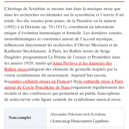
L’héritage de Scriabine se mesure tant dans la musique russe que
dans les recherches occidentales sur la synesthésie et l’œuvre d’art
totale. Ses dix sonates pour piano, de la Première en fa mineur
(1892) à la Dixième op. 70 (1913), constituent un laboratoire
unique d’évolution harmonique et formelle. Les dernières sonates,
monothématiques et construites autour de l’accord mystique,
influencent directement les recherches d’Olivier Messiaen et de
Karlheinz Stockhausen. À Paris, les Ballets russes de Serge
Diaghilev programment Le Poème de l’extase et Prométhée dans
les années 1920, tandis qu’
Anna Pavlova et les danseurs des
Ballets russes
intègrent des éléments de gestuelle inspirés par la
vision scriabinienne du mouvement. Aujourd’hui encore,
les
centres culturels russes en France
et là
vie culturelle russe à Paris
autour du Cercle Pouchkine de Nancy
organisent régulièrement des
récitals et des conférences qui permettent au public francophone
de redécouvrir cette figure centrale du symbolisme musical russe.
Alexandre Nikolaïevitch Scriabine
Nom complet
(Александр Николаевич Скрябин)