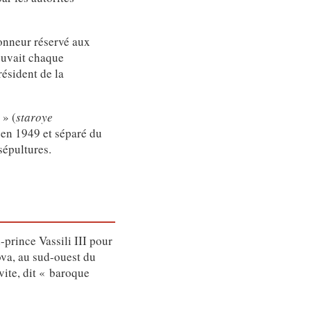
honneur réservé aux
ouvait chaque
résident de la
 » (
staroye
t en 1949 et séparé du
sépultures.
rince Vassili III pour
ova, au sud-ouest du
vite, dit « baroque