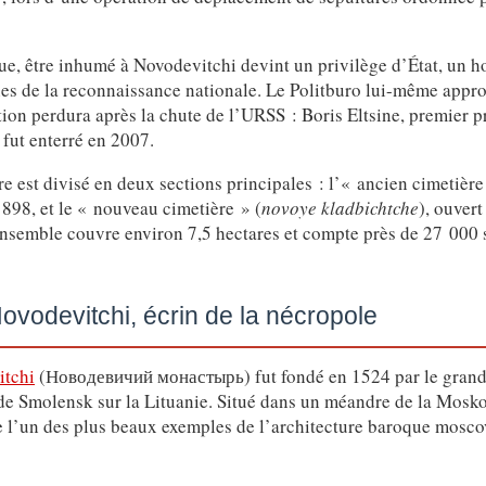
ue, être inhumé à Novodevitchi devint un privilège d’État, un 
es de la reconnaissance nationale. Le Politburo lui-même appr
tion perdura après la chute de l’URSS : Boris Eltsine, premier p
 fut enterré en 2007.
re est divisé en deux sections principales : l’« ancien cimetière
1898, et le « nouveau cimetière » (
novoye kladbichtche
), ouver
ensemble couvre environ 7,5 hectares et compte près de 27 000 
ovodevitchi, écrin de la nécropole
itchi
(Новодевичий монастырь) fut fondé en 1524 par le grand-p
 de Smolensk sur la Lituanie. Situé dans un méandre de la Mosk
tue l’un des plus beaux exemples de l’architecture baroque mosco