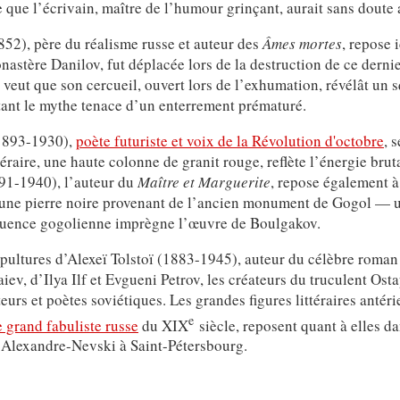
 que l’écrivain, maître de l’humour grinçant, aurait sans doute 
52), père du réalisme russe et auteur des
Âmes mortes
, repose 
astère Danilov, fut déplacée lors de la destruction de ce dernie
veut que son cercueil, ouvert lors de l’exhumation, révélât un s
tant le mythe tenace d’un enterrement prématuré.
893-1930),
poète futuriste et voix de la Révolution d'octobre
, 
aire, une haute colonne de granit rouge, reflète l’énergie bruta
91-1940), l’auteur du
Maître et Marguerite
, repose également à
une pierre noire provenant de l’ancien monument de Gogol — 
nfluence gogolienne imprègne l’œuvre de Boulgakov.
épultures d’Alexeï Tolstoï (1883-1945), auteur du célèbre roman
aiev, d’Ilya Ilf et Evgueni Petrov, les créateurs du truculent Ost
rs et poètes soviétiques. Les grandes figures littéraires antérie
e
e grand fabuliste russe
du XIX
siècle, reposent quant à elles d
Alexandre-Nevski à Saint-Pétersbourg.