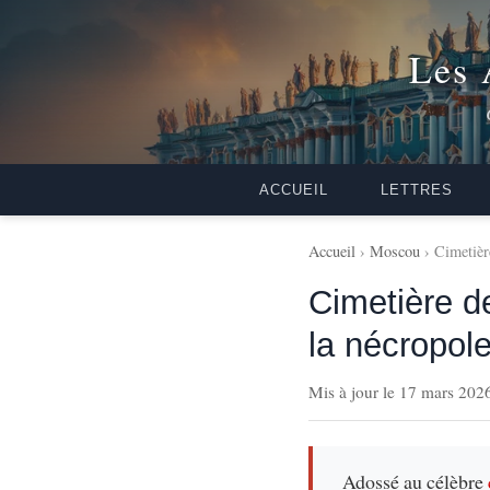
Les 
ACCUEIL
LETTRES
Accueil
›
Moscou
› Cimetièr
Cimetière d
la nécropole
Mis à jour le 17 mars 202
Adossé au célèbre