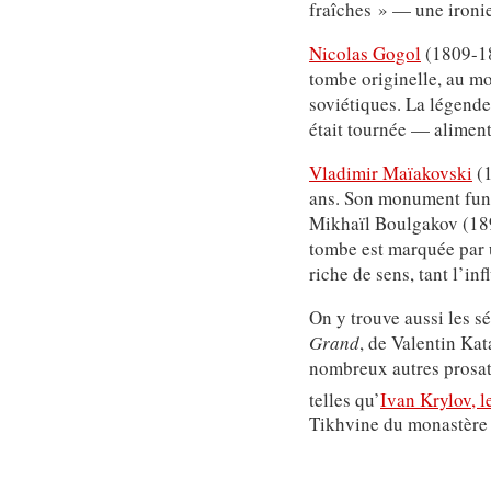
fraîches » — une ironie
Nicolas Gogol
(1809-18
tombe originelle, au mon
soviétiques. La légende 
était tournée — alimen
Vladimir Maïakovski
(1
ans. Son monument funér
Mikhaïl Boulgakov (18
tombe est marquée par 
riche de sens, tant l’i
On y trouve aussi les s
Grand
, de Valentin Kat
nombreux autres prosateu
telles qu’
Ivan Krylov, l
Tikhvine du monastère 