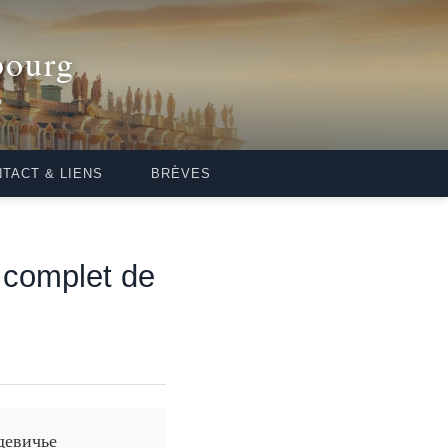
bourg
2
TACT & LIENS
BRÈVES
 complet de
девичье