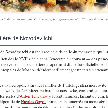
incipale du cimetière de Novodevitchi, où reposent les plus illustres figures de
tière de Novodevitchi
 de Novodevitchi
est indissociable de celle du monastère qui lu
e
 lieu dès le XVI
siècle dans l’enceinte du couvent — des prince
t ensevelies —, le cimetière proprement dit ne fut officiellement
municipales de Moscou décidèrent d’aménager un terrain attenan
s, la nécropole attira les familles de l’intelligentsia moscovite
es joyaux de l’architecture baroque moscovite, conférait au lieu
es restes d’
Anton Tchekhov
y furent inhumés, faisant du cimeti
 dépouille de
Nicolas Gogol
, initialement enterrée au monastère 
 lors d’une opération de déplacement de sépultures ordonnée pa