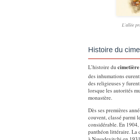
L’allée pr
Histoire du cime
cimetière
L’histoire du
des inhumations eurent
des religieuses y furen
lorsque les autorités 
monastère.
Dès ses premières année
couvent, classé parmi l
considérable. En 1904, l
panthéon littéraire. La
à Novodevitchi en 1931,