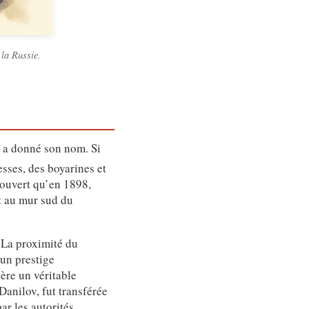
 la Russie.
i a donné son nom. Si
sses, des boyarines et
 ouvert qu’en 1898,
t au mur sud du
. La proximité du
 un prestige
ère un véritable
Danilov, fut transférée
r les autorités