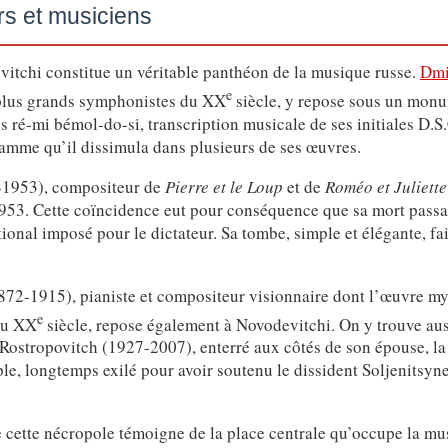
s et musiciens
vitchi constitue un véritable panthéon de la musique russe.
Dmi
e
plus grands symphonistes du XX
siècle, y repose sous un mon
es ré-mi bémol-do-si, transcription musicale de ses initiales D.S
amme qu’il dissimula dans plusieurs de ses œuvres.
-1953), compositeur de
Pierre et le Loup
et de
Roméo et Juliette
 1953. Cette coïncidence eut pour conséquence que sa mort pass
tional imposé pour le dictateur. Sa tombe, simple et élégante, fai
72-1915), pianiste et compositeur visionnaire dont l’œuvre mys
e
du XX
siècle, repose également à Novodevitchi. On y trouve aus
 Rostropovitch (1927-2007), enterré aux côtés de son épouse, l
e, longtemps exilé pour avoir soutenu le dissident Soljenitsyne,
e cette nécropole témoigne de la place centrale qu’occupe la m