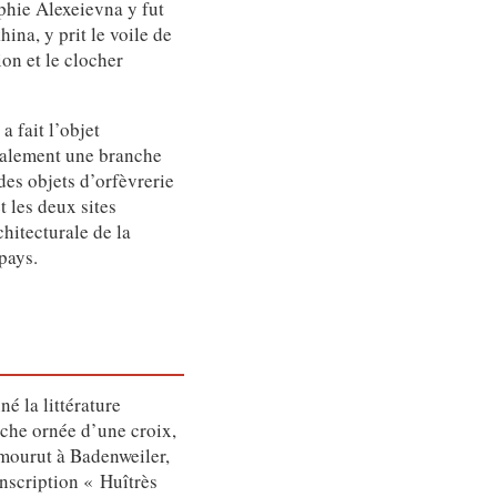
phie Alexeievna y fut
na, y prit le voile de
on et le clocher
a fait l’objet
galement une branche
des objets d’orfèvrerie
t les deux sites
hitecturale de la
pays.
é la littérature
che ornée d’une croix,
ourut à Badenweiler,
nscription « Huîtrès