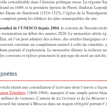
rôle considérable dans l’histoire politique russe. La régente So
Grand en 1689, et la première épouse de Pierre, Eudoxie Lopoukhi
tre-Dame-de-Smolensk (1524-1525), l’église de la Transfigurati
comptent parmi les édifices les plus remarquables du site.
mondial de l’UNESCO depuis 2004
, le couvent de Novodevitchi 
e restauration au début des années 2020. Le monastère abrite é
at, où l’on peut admirer des icônes, des textiles liturgiques et 
 couvent constitue un complément naturel à celle du cimetière, e
emi-journée d’exploration. Le monastère illustre la richesse arc
 les couvents et églises ponctuent le paysage du nord au sud du 
 poètes
itchi réunit une constellation d’écrivains dont l’œuvre a façonn
nton Tchekhov
(1860-1904), marquée d’une simple pierre blan
 milliers de visiteurs. L’auteur de
La Cerisaie
et de
La Mouette
m
rcueil fut ramené à Moscou dans un wagon réfrigéré portant l’i