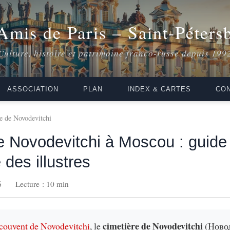
Amis de Paris – Saint-Péters
Culture, histoire et patrimoine franco-russe depuis 199
ASSOCIATION
PLAN
INDEX & CARTES
CON
e de Novodevitchi
e Novodevitchi à Moscou : guide
 des illustres
6
Lecture : 10 min
cimetière de Novodevitchi
couvent de Novodevitchi
, le
(Ново