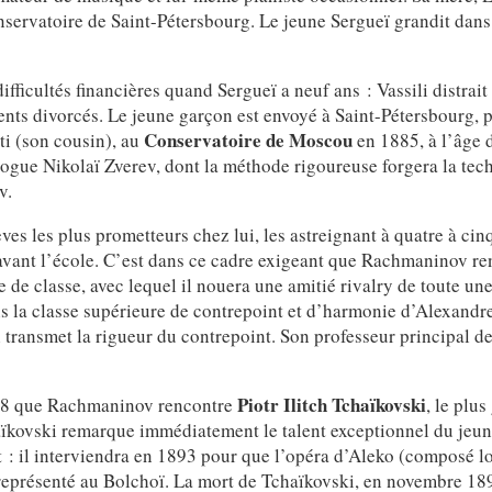
onservatoire de Saint-Pétersbourg. Le jeune Sergueï grandit dan
ifficultés financières quand Sergueï a neuf ans : Vassili distrait p
nts divorcés. Le jeune garçon est envoyé à Saint-Pétersbourg, pu
Conservatoire de Moscou
ti (son cousin), au
en 1885, à l’âge d
ogue Nikolaï Zverev, dont la méthode rigoureuse forgera la tec
v.
èves les plus prometteurs chez lui, les astreignant à quatre à ci
 avant l’école. C’est dans ce cadre exigeant que Rachmaninov r
 de classe, avec lequel il nouera une amitié rivalry de toute un
la classe supérieure de contrepoint et d’harmonie d’Alexandre I
i transmet la rigueur du contrepoint. Son professeur principal 
Piotr Ilitch Tchaïkovski
88 que Rachmaninov rencontre
, le plu
aïkovski remarque immédiatement le talent exceptionnel du jeu
t : il interviendra en 1893 pour que l’opéra d’Aleko (composé l
 représenté au Bolchoï. La mort de Tchaïkovski, en novembre 18