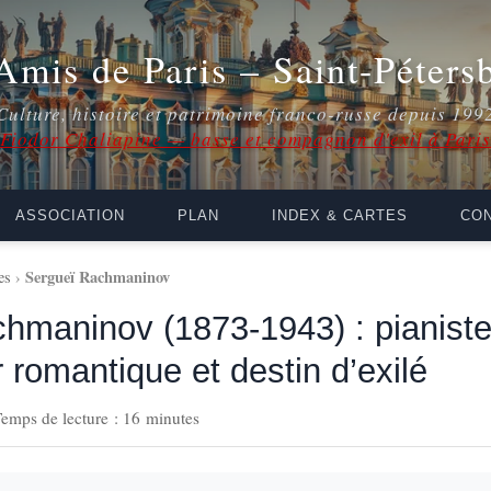
Amis de Paris – Saint-Péters
Culture, histoire et patrimoine franco-russe depuis 199
Fiodor Chaliapine — basse et compagnon d'exil à Paris
ASSOCIATION
PLAN
INDEX & CARTES
CON
Sergueï Rachmaninov
es
›
hmaninov (1873-1943) : pianiste 
 romantique et destin d’exilé
emps de lecture : 16 minutes