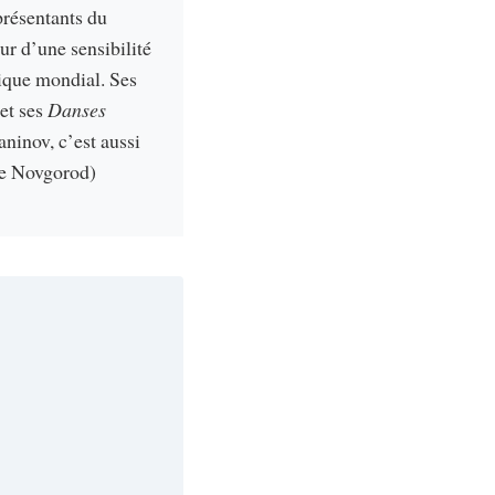
présentants du
r d’une sensibilité
tique mondial. Ses
et ses
Danses
ninov, c’est aussi
de Novgorod)