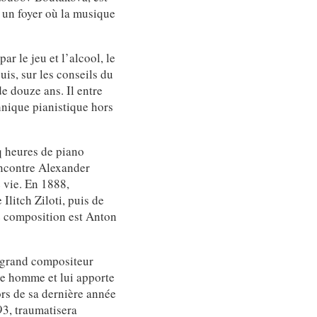
s un foyer où la musique
ar le jeu et l’alcool, le
is, sur les conseils du
e douze ans. Il entre
hnique pianistique hors
nq heures de piano
encontre Alexander
e vie. En 1888,
litch Ziloti, puis de
de composition est Anton
s grand compositeur
ne homme et lui apporte
ors de sa dernière année
93, traumatisera