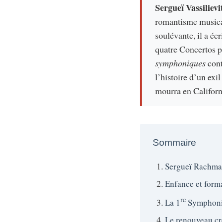
Sergueï Vassilie
romantisme musical
soulévante, il a éc
quatre Concertos p
symphoniques
cont
l’histoire d’un ex
mourra en Californi
Sommaire
Sergueï Rachmani
Enfance et form
re
La 1
Symphonie
Le renouveau cré