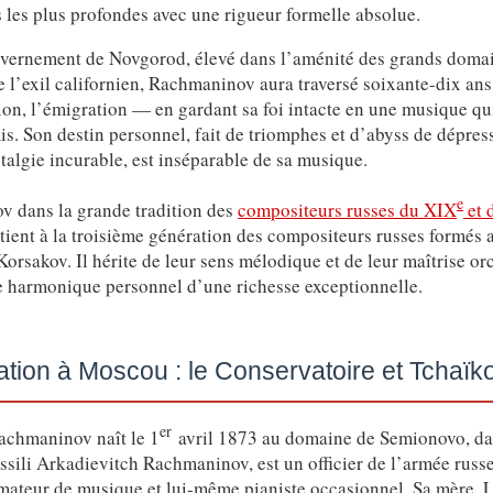
 les plus profondes avec une rigueur formelle absolue.
vernement de Novgorod, élevé dans l’aménité des grands domai
e l’exil californien, Rachmaninov aura traversé soixante-dix ans
ution, l’émigration — en gardant sa foi intacte en une musique qu
 Son destin personnel, fait de triomphes et d’abyss de dépress
stalgie incurable, est inséparable de sa musique.
e
v dans la grande tradition des
compositeurs russes du XIX
et 
ient à la troisième génération des compositeurs russes formés 
orsakov. Il hérite de leur sens mélodique et de leur maîtrise orc
 harmonique personnel d’une richesse exceptionnelle.
ation à Moscou : le Conservatoire et Tchaïk
er
Rachmaninov naît le 1
avril 1873 au domaine de Semionovo, da
sili Arkadievitch Rachmaninov, est un officier de l’armée russe 
amateur de musique et lui-même pianiste occasionnel. Sa mère, 