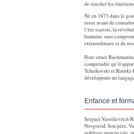
de toucher les émotions
Né en 1873 dans le gou
russe avant de connaîtr
l’ère tsariste, la révol
humaine sans compromis.
extraordinaire et de no
Pour situer Rachmanino
comprendre qu’il appart
Tchaïkovski et Rimski-K
développant un langage
Enfance et form
Sergueï Vassilievitch 
Novgorod. Son père, Vas
noblesse provinciale, 