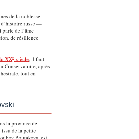
nes de la noblesse
 d’histoire russe —
i parle de l’âme
ion, de résilience
e
du XX
siècle
, il faut
au Conservatoire, après
hestrale, tout en
ovski
ns la province de
issu de la petite
Loubov Boutakova, est