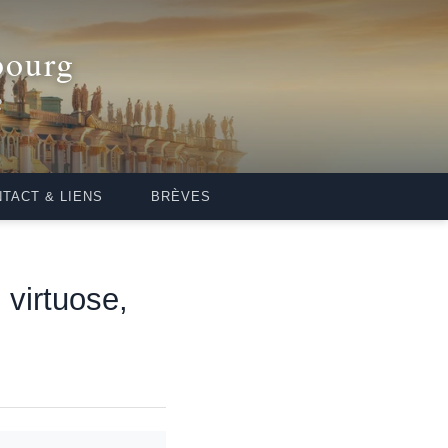
bourg
2
TACT & LIENS
BRÈVES
virtuose,