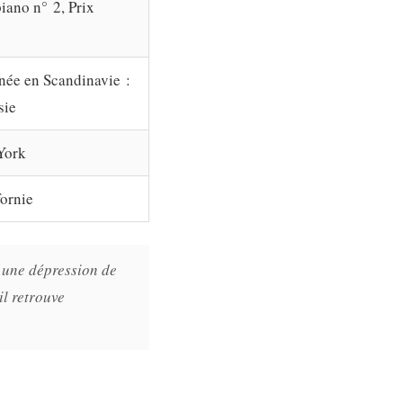
iano n° 2, Prix
née en Scandinavie :
sie
 York
fornie
 une dépression de
il retrouve