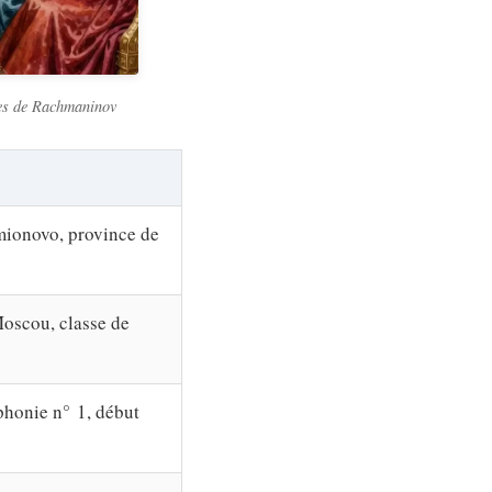
hes de Rachmaninov
ionovo, province de
oscou, classe de
phonie n° 1, début