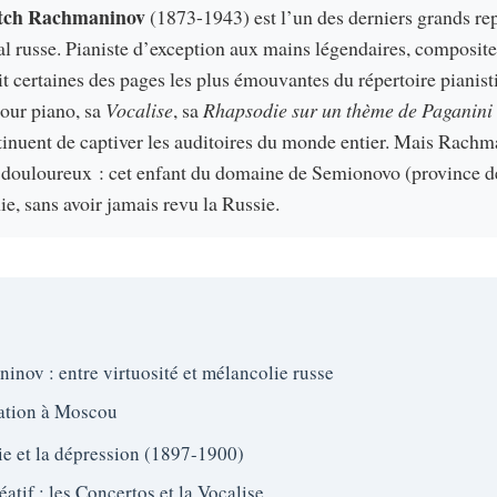
vitch Rachmaninov
(1873-1943) est l’un des derniers grands re
 russe. Pianiste d’exception aux mains légendaires, compositeu
rit certaines des pages les plus émouvantes du répertoire pianis
our piano, sa
Vocalise
, sa
Rhapsodie sur un thème de Paganini
inuent de captiver les auditoires du monde entier. Mais Rachma
il douloureux : cet enfant du domaine de Semionovo (province 
e, sans avoir jamais revu la Russie.
nov : entre virtuosité et mélancolie russe
ation à Moscou
 et la dépression (1897-1900)
atif : les Concertos et la Vocalise