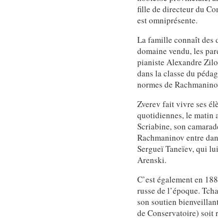
fille de directeur du C
est omniprésente.
La famille connaît des d
domaine vendu, les pare
pianiste Alexandre Zilo
dans la classe du pédag
normes de Rachmanino
Zverev fait vivre ses él
quotidiennes, le matin
Scriabine, son camarade
Rachmaninov entre dans 
Sergueï Taneïev, qui lu
Arenski.
C’est également en 18
russe de l’époque. Tch
son soutien bienveillan
de Conservatoire) soit