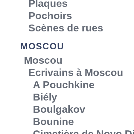
Plaques
Pochoirs
Scènes de rues
MOSCOU
Moscou
Ecrivains à Moscou
A Pouchkine
Biély
Boulgakov
Bounine
Cimetière de Novo Di