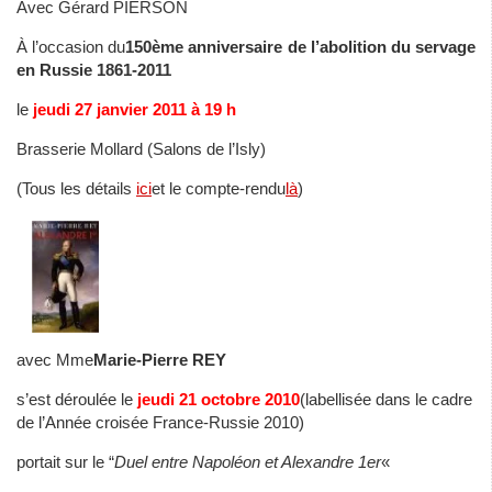
Avec Gérard PIERSON
À l’occasion du
150ème anniversaire de l’abolition du servage
en Russie 1861-2011
le
jeudi 27 janvier 2011 à 19 h
Brasserie Mollard (Salons de l’Isly)
(Tous les détails
ici
et le compte-rendu
là
)
avec Mme
Marie-Pierre REY
s’est déroulée le
jeudi 21 octobre 2010
(labellisée dans le cadre
de l’Année croisée France-Russie 2010)
portait sur le “
Duel entre Napoléon et Alexandre 1er
«