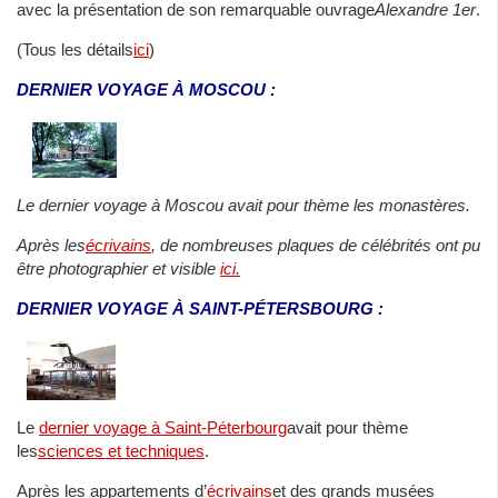
avec la présentation de son remarquable ouvrage
Alexandre 1er
.
(Tous les détails
ici
)
DERNIER VOYAGE À MOSCOU :
Le dernier voyage à Moscou avait pour thème les monastères.
Après les
écrivains
, de nombreuses plaques de célébrités ont pu
être photographier et visible
ici.
DERNIER VOYAGE À SAINT-PÉTERSBOURG :
Le
dernier voyage à Saint-Péterbourg
avait pour thème
les
sciences et techniques
.
Après les appartements d’
écrivains
et des grands musées