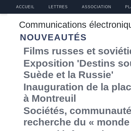
ACCUEIL
LETTRES
ASSOCIATION
PL
Communications électroniq
NOUVEAUTÉS
Films russes et soviét
Exposition 'Destins so
Suède et la Russie'
Inauguration de la p
à Montreuil
Sociétés, communautés,
recherche du « monde 