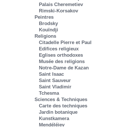
Palais Cheremetiev
Rimski-Korsakov
Peintres
Brodsky
Kouïndji
Religions
Citadelle Pierre et Paul
Edifices religieux
Eglises orthodoxes
Musée des religions
Notre-Dame de Kazan
Saint Isaac
Saint Sauveur
Saint Vladimir
Tchesma
Sciences & Techniques
Carte des techniques
Jardin botanique
Kunstkamera
Mendéléiev