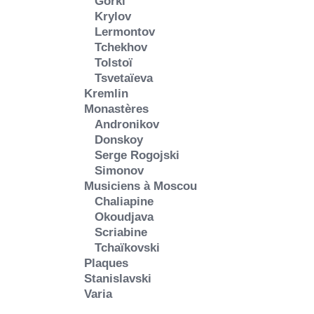
Gorki
Krylov
Lermontov
Tchekhov
Tolstoï
Tsvetaïeva
Kremlin
Monastères
Andronikov
Donskoy
Serge Rogojski
Simonov
Musiciens à Moscou
Chaliapine
Okoudjava
Scriabine
Tchaïkovski
Plaques
Stanislavski
Varia