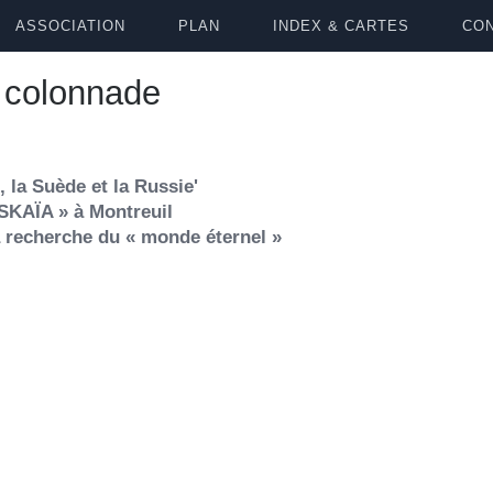
ASSOCIATION
PLAN
INDEX & CARTES
CON
a colonnade
 la Suède et la Russie'
SKAÏA » à Montreuil
a recherche du « monde éternel »