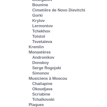
Bounine
Cimetière de Novo Dievitchi
Gorki
Krylov
Lermontov
Tchekhov
Tolstoï
Tsvetaïeva
Kremlin
Monastères
Andronikov
Donskoy
Serge Rogojski
Simonov
Musiciens à Moscou
Chaliapine
Okoudjava
Scriabine
Tchaïkovski
Plaques