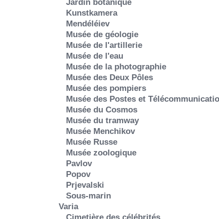
Jardin botanique
Kunstkamera
Mendéléiev
Musée de géologie
Musée de l'artillerie
Musée de l'eau
Musée de la photographie
Musée des Deux Pôles
Musée des pompiers
Musée des Postes et Télécommunicati
Musée du Cosmos
Musée du tramway
Musée Menchikov
Musée Russe
Musée zoologique
Pavlov
Popov
Prjevalski
Sous-marin
Varia
Cimetière des célébrités