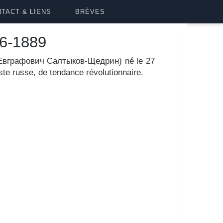
TACT & LIENS
BRÈVES
6-1889
вграфович Салтыков-Щедрин) né le 27
ste russe, de tendance révolutionnaire.