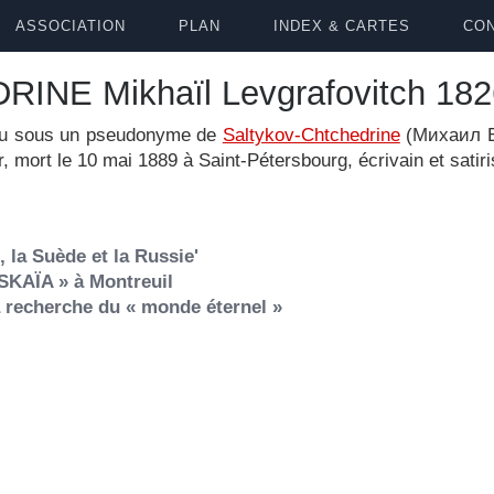
ASSOCIATION
PLAN
INDEX & CARTES
CON
NE Mikhaïl Levgrafovitch 182
onnu sous un pseudonyme de
Saltykov-Chtchedrine
(Михаил Е
, mort le 10 mai 1889 à Saint-Pétersbourg, écrivain et satiri
 la Suède et la Russie'
SKAÏA » à Montreuil
a recherche du « monde éternel »