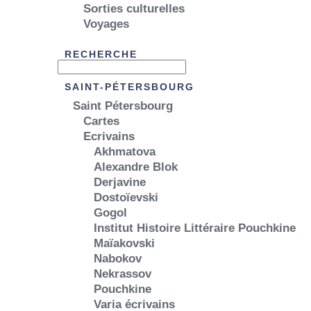
Sorties culturelles
Voyages
RECHERCHE
SAINT-PÉTERSBOURG
Saint Pétersbourg
Cartes
Ecrivains
Akhmatova
Alexandre Blok
Derjavine
Dostoïevski
Gogol
Institut Histoire Littéraire Pouchkine
Maïakovski
Nabokov
Nekrassov
Pouchkine
Varia écrivains