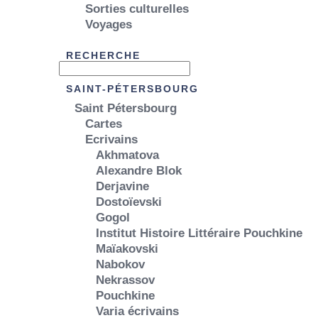
Sorties culturelles
Voyages
RECHERCHE
SAINT-PÉTERSBOURG
Saint Pétersbourg
Cartes
Ecrivains
Akhmatova
Alexandre Blok
Derjavine
Dostoïevski
Gogol
Institut Histoire Littéraire Pouchkine
Maïakovski
Nabokov
Nekrassov
Pouchkine
Varia écrivains