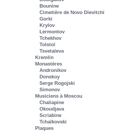
Bounine
Cimetière de Novo Dievitchi
Gorki
Krylov
Lermontov
Tchekhov
Tolstoï
Tsvetaïeva
Kremlin
Monastères
Andronikov
Donskoy
Serge Rogojski
Simonov
Musiciens à Moscou
Chaliapine
Okoudjava
Scriabine
Tchaïkovski
Plaques