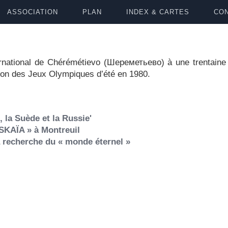
ASSOCIATION
PLAN
INDEX & CARTES
CON
ernational de Chérémétievo (Шереметьево) à une trentaine 
sion des Jeux Olympiques d’été en 1980.
 la Suède et la Russie'
SKAÏA » à Montreuil
a recherche du « monde éternel »