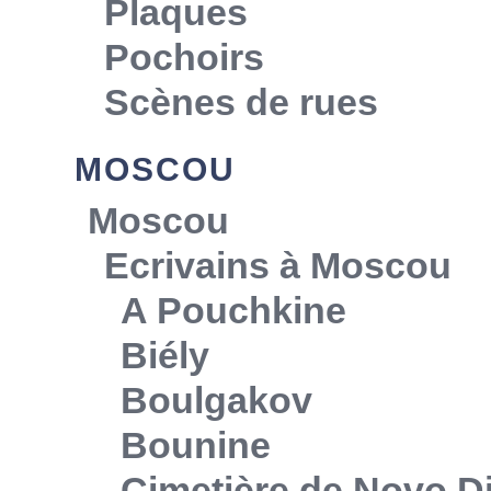
Plaques
Pochoirs
Scènes de rues
MOSCOU
Moscou
Ecrivains à Moscou
A Pouchkine
Biély
Boulgakov
Bounine
Cimetière de Novo Di