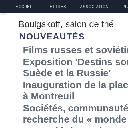
ACCUEIL
LETTRES
ASSOCIATION
PL
Boulgakoff, salon de thé
NOUVEAUTÉS
Films russes et soviét
Exposition 'Destins so
Suède et la Russie'
Inauguration de la p
à Montreuil
Sociétés, communautés,
recherche du « monde 