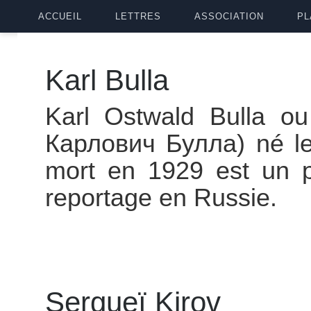
ACCUEIL
LETTRES
ASSOCIATION
PL
Karl Bulla
Karl Ostwald Bulla o
Карлович Булла) né le
mort en 1929 est un p
reportage en Russie.
Sergueï Kirov