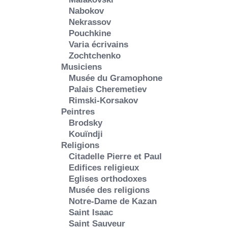
Nabokov
Nekrassov
Pouchkine
Varia écrivains
Zochtchenko
Musiciens
Musée du Gramophone
Palais Cheremetiev
Rimski-Korsakov
Peintres
Brodsky
Kouïndji
Religions
Citadelle Pierre et Paul
Edifices religieux
Eglises orthodoxes
Musée des religions
Notre-Dame de Kazan
Saint Isaac
Saint Sauveur