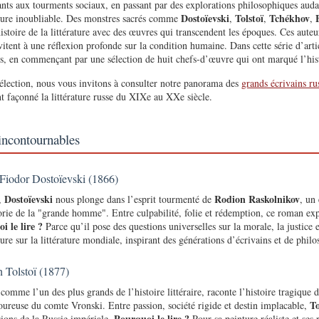
rants aux tourments sociaux, en passant par des explorations philosophiques auda
Dostoïevski
Tolstoï
Tchékhov
cture inoubliable. Des monstres sacrés comme
,
,
,
stoire de la littérature avec des œuvres qui transcendent les époques. Ces auteur
vitent à une réflexion profonde sur la condition humaine. Dans cette série d’arti
s, en commençant par une sélection de huit chefs-d’œuvre qui ont marqué l’his
sélection, nous vous invitons à consulter notre panorama des
grands écrivains ru
t façonné la littérature russe du XIXe au XXe siècle.
incontournables
iodor Dostoïevski (1866)
Dostoïevski
Rodion Raskolnikov
,
nous plonge dans l’esprit tourmenté de
, un
orie de la "grande homme". Entre culpabilité, folie et rédemption, ce roman exp
i le lire ?
Parce qu’il pose des questions universelles sur la morale, la justice 
e sur la littérature mondiale, inspirant des générations d’écrivains et de philo
Tolstoï (1877)
omme l’un des plus grands de l’histoire littéraire, raconte l’histoire tragique d
To
euse du comte Vronski. Entre passion, société rigide et destin implacable,
Pourquoi le lire ?
sions de la Russie impériale.
Pour sa peinture réaliste et ses 