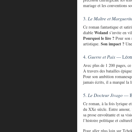
mariage et les conventions so
3.
Le Maître et Marguerit
Ce roman fantastique et satir
Woland
diable
s’invite en vi
Pourquoi le lire ?
Pour son m
Son impact ?
artistique.
Une 
4.
Guerre et Paix
— Léon 
Avec plus de 1 200 pages, ce 
À travers des batailles épique
Pour son ambition romanesqu
jamais écrits, il a marqué la 
5.
Le Docteur Jivago
— Bo
Ce roman, à la fois lyrique et
du XXe siècle. Entre amour, 
sa prose envoûtante et sa vi
l’histoire politique et culturel
Pour aller plus loin sur Tche