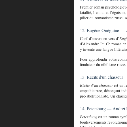
Premier roman psychologiqu
fatalité, l’ennui et l’égoïsme
pilier du romantisme russe, 
12. Eugène Onéguine — A
Chef-d’œuvre en vers d’
Eugè
d’Alexandre Iᵉʳ. Ce roman en v
y invente une langue littérai
Pour approfondir votre conna
fondateur du nihilisme russe.
13. Récits d'un chasseur
Récits d’un chasseur
est un r
empathie rare, dénonçant indir
pré-abolitionniste. Un classi
14. Petersburg — Andreï 
Petersburg
est un roman symbo
bouleversements révolutionnai