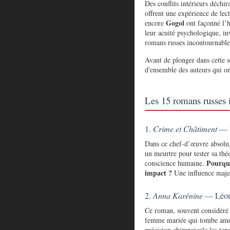
Des conflits intérieurs déchi
offrent une expérience de le
Gogol
encore
ont façonné l’hi
leur acuité psychologique, in
romans russes incontournable
Avant de plonger dans cette 
d'ensemble des auteurs qui on
Les 15 romans russes 
1.
Crime et Châtiment
— F
Dans ce chef-d’œuvre absolu
un meurtre pour tester sa thé
Pourquo
conscience humaine.
impact ?
Une influence majeur
2.
Anna Karénine
— Léon 
Ce roman, souvent considéré c
femme mariée qui tombe amour
précision chirurgicale les ten