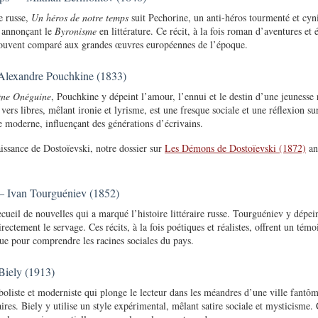
e russe,
Un héros de notre temps
suit Pechorine, un anti-héros tourmenté et cy
, annonçant le
Byronisme
en littérature. Ce récit, à la fois roman d’aventures et 
souvent comparé aux grandes œuvres européennes de l’époque.
lexandre Pouchkine (1833)
ne Onéguine
, Pouchkine y dépeint l’amour, l’ennui et le destin d’une jeunesse 
ers libres, mêlant ironie et lyrisme, est une fresque sociale et une réflexion su
re moderne, influençant des générations d’écrivains.
issance de Dostoïevski, notre dossier sur
Les Démons de Dostoïevski (1872)
an
 — Ivan Tourguéniev (1852)
ecueil de nouvelles qui a marqué l’histoire littéraire russe. Tourguéniev y dépei
ectement le servage. Ces récits, à la fois poétiques et réalistes, offrent un tém
que pour comprendre les racines sociales du pays.
Biely (1913)
liste et moderniste qui plonge le lecteur dans les méandres d’une ville fantôme
res. Biely y utilise un style expérimental, mêlant satire sociale et mysticisme