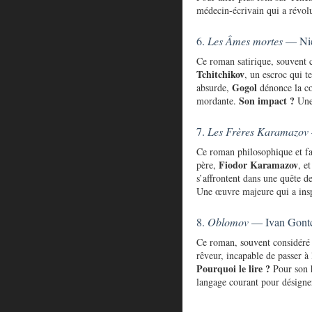
médecin-écrivain qui a révolut
6.
Les Âmes mortes
— Nic
Ce roman satirique, souvent c
Tchitchikov
, un escroc qui t
Gogol
absurde,
dénonce la cor
Son impact ?
mordante.
Une 
7.
Les Frères Karamazov
Ce roman philosophique et fam
Fiodor Karamazov
père,
, e
s’affrontent dans une quête d
Une œuvre majeure qui a in
8.
Oblomov
— Ivan Gontc
Ce roman, souvent considéré 
rêveur, incapable de passer à 
Pourquoi le lire ?
Pour son h
langage courant pour désigner