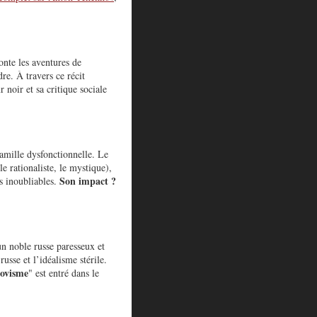
onte les aventures de
re. À travers ce récit
noir et sa critique sociale
famille dysfonctionnelle. Le
le rationaliste, le mystique),
Son impact ?
s inoubliables.
un noble russe paresseux et
russe et l’idéalisme stérile.
ovisme
" est entré dans le