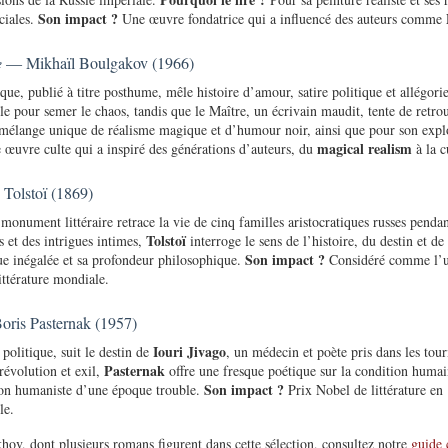
Son impact ?
ciales.
Une œuvre fondatrice qui a influencé des auteurs comme
e
— Mikhaïl Boulgakov (1966)
ique, publié à titre posthume, mêle histoire d’amour, satire politique et allégor
lle pour semer le chaos, tandis que le Maître, un écrivain maudit, tente de retr
élange unique de réalisme magique et d’humour noir, ainsi que pour son explo
magical realism
œuvre culte qui a inspiré des générations d’auteurs, du
à la c
Tolstoï (1869)
monument littéraire retrace la vie de cinq familles aristocratiques russes penda
Tolstoï
s et des intrigues intimes,
interroge le sens de l’histoire, du destin et de 
Son impact ?
e inégalée et sa profondeur philosophique.
Considéré comme l’u
littérature mondiale.
ris Pasternak (1957)
Iouri Jivago
 politique, suit le destin de
, un médecin et poète pris dans les tou
Pasternak
révolution et exil,
offre une fresque poétique sur la condition huma
Son impact ?
sion humaniste d’une époque trouble.
Prix Nobel de littérature en
le.
khov, dont plusieurs romans figurent dans cette sélection, consultez notre
guide