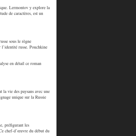
nique. Lermontov y explore la
étude de caractères, est un
russe sous le règne
r l’identité russe. Pouchkine
alyse en détail ce roman
nt la vie des paysans avec une
oignage unique sur la Russie
, préfigurant les
. Ce chef-d’œuvre du début du