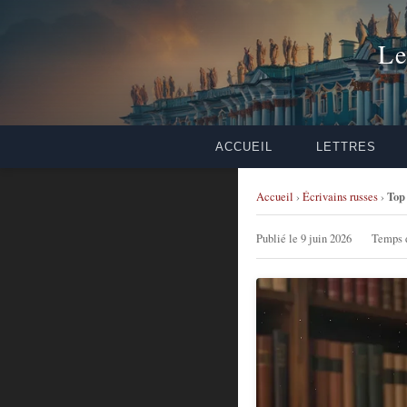
Le
ACCUEIL
LETTRES
Top 
Accueil
›
Écrivains russes
›
Publié le 9 juin 2026
Temps d