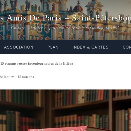
s Amis De Paris – Saint-Pétersbo
Culture, histoire et patrimoine franco-russe depuis 1992
ASSOCIATION
PLAN
INDEX & CARTES
CON
15 romans russes incontournables de la littéra
e lecture : 18 minutes