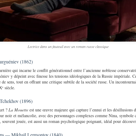
Lectrice dans un fauteuil avec un roman russe classique
ourguéniev (1862)
nière qui incarne le conflit générationnel entre l’ancienne noblesse conservatric
niev y dépeint avec finesse les tensions idéologiques de la Russie impériale. 
e de sens, tout en offrant une critique subtile de la société russe. Un incontour
ᵉ siècle.
Tchekhov (1896)
urt ?
La Mouette
est une œuvre majeure qui capture l’ennui et les désillusions d
ur noir et mélancolie, avec des personnages complexes comme Nina, symbole d
, souvent jouée, est aussi un roman psychologique poignant, idéal pour découvr
mps — Mikhaïl Lermontov (1840)