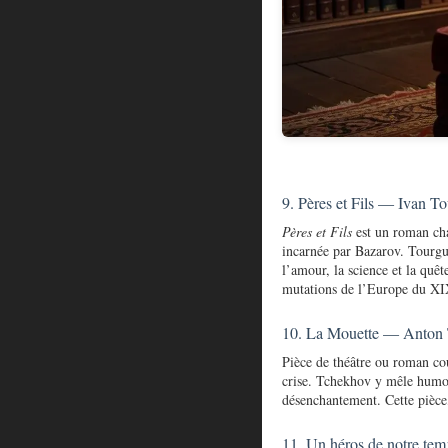
9. Pères et Fils — Ivan T
Pères et Fils
est un roman char
incarnée par Bazarov. Tourgué
l’amour, la science et la quêt
mutations de l’Europe du XIX
10. La Mouette — Anton 
Pièce de théâtre ou roman co
crise. Tchekhov y mêle humo
désenchantement. Cette pièce
11. Un héros de notre te