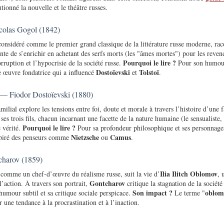
ionné la nouvelle et le théâtre russes.
olas Gogol (1842)
onsidéré comme le premier grand classique de la littérature russe moderne, rac
ente de s’enrichir en achetant des serfs morts (les "âmes mortes") pour les revend
Pourquoi le lire ?
ruption et l’hypocrisie de la société russe.
Pour son humour 
Dostoïevski
Tolstoï
œuvre fondatrice qui a influencé
et
.
— Fiodor Dostoïevski (1880)
ilial explore les tensions entre foi, doute et morale à travers l’histoire d’une 
t ses trois fils, chacun incarnant une facette de la nature humaine (le sensualiste, 
Pourquoi le lire ?
e vérité.
Pour sa profondeur philosophique et ses personnage
Nietzsche
Camus
spiré des penseurs comme
ou
.
harov (1859)
Ilia Ilitch Oblomov
comme un chef-d’œuvre du réalisme russe, suit la vie d’
, 
Gontcharov
l’action. À travers son portrait,
critique la stagnation de la société 
Son impact ?
oblom
umour subtil et sa critique sociale perspicace.
Le terme "
 une tendance à la procrastination et à l’inaction.