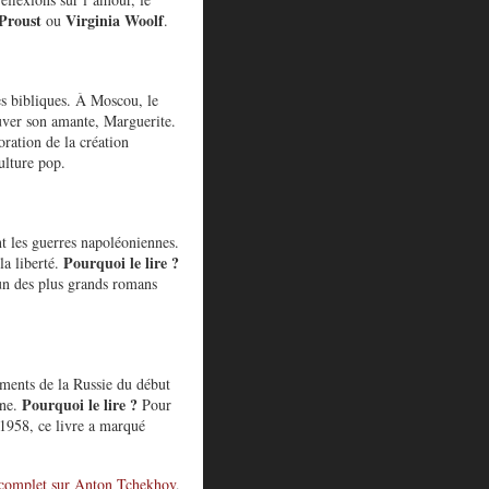
Proust
Virginia Woolf
ou
.
ies bibliques. À Moscou, le
ouver son amante, Marguerite.
ration de la création
ulture pop.
nt les guerres napoléoniennes.
Pourquoi le lire ?
la liberté.
n des plus grands romans
rments de la Russie du début
Pourquoi le lire ?
ine.
Pour
 1958, ce livre a marqué
 complet sur Anton Tchekhov
,