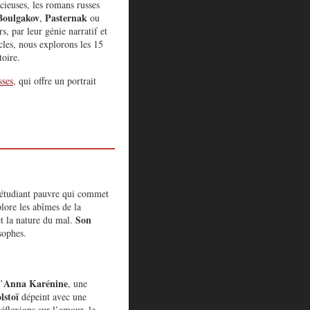
cieuses, les romans russes
Boulgakov
Pasternak
,
ou
s, par leur génie narratif et
cles, nous explorons les 15
toire.
sses
, qui offre un portrait
 étudiant pauvre qui commet
lore les abîmes de la
Son
et la nature du mal.
sophes.
Anna Karénine
’
, une
lstoï
dépeint avec une
réflexions sur l’amour, le