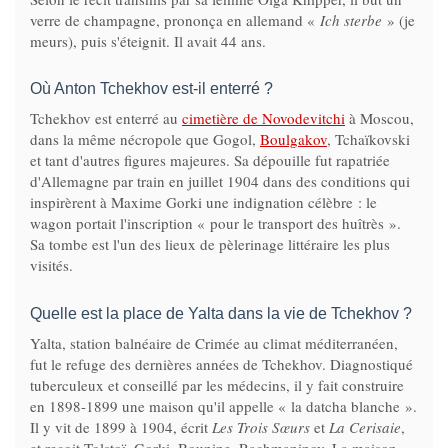
verre de champagne, prononça en allemand «
Ich sterbe
» (je
meurs), puis s'éteignit. Il avait 44 ans.
Où Anton Tchekhov est-il enterré ?
Tchekhov est enterré au
cimetière de Novodevitchi
à Moscou,
dans la même nécropole que Gogol,
Boulgakov
, Tchaïkovski
et tant d'autres figures majeures. Sa dépouille fut rapatriée
d'Allemagne par train en juillet 1904 dans des conditions qui
inspirèrent à Maxime Gorki une indignation célèbre : le
wagon portait l'inscription « pour le transport des huîtrès ».
Sa tombe est l'un des lieux de pèlerinage littéraire les plus
visités.
Quelle est la place de Yalta dans la vie de Tchekhov ?
Yalta, station balnéaire de Crimée au climat méditerranéen,
fut le refuge des dernières années de Tchekhov. Diagnostiqué
tuberculeux et conseillé par les médecins, il y fait construire
en 1898-1899 une maison qu'il appelle « la datcha blanche ».
Il y vit de 1899 à 1904, écrit
Les Trois Sœurs
et
La Cerisaie
,
et reçoit Tolstoï, Gorki, Bounine, Rachmaninov. La maison-