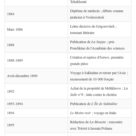
Tchekhonté
Diplôme de médecin ; débuts comme
1884
praticien à Voskresénsk
Lettre décisive de Grigorovitch ;
Mars 1886
tournant littéraire
Publication de
La Steppe
; prix
1888
Pouchkine de l'Académie des sciences
Création et reprise d'
Ivanov
, première
1888-1889
grande pièce
Voyage à Sakhaline et retour par l'Asie ;
Avril-décembre 1890
recensement de 10 000 forçats
Achat de la propriété de Mélikhovo ;
La
1892
Salle n°6
; lutte contre le choléra
1893-1894
Publication de
L'Île de Sakhaline
1894
Le Moine noir
; voyage en Italie
Rédaction de
La Mouette
; rencontre
1895
avec Tolstoï à Iasnaïa Poliana