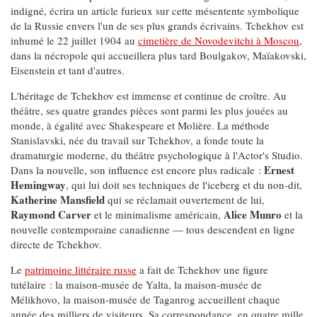
indigné, écrira un article furieux sur cette mésentente symbolique
de la Russie envers l'un de ses plus grands écrivains. Tchekhov est
inhumé le 22 juillet 1904 au
cimetière de Novodevitchi à Moscou
,
dans la nécropole qui accueillera plus tard Boulgakov, Maïakovski,
Eisenstein et tant d'autres.
L'héritage de Tchekhov est immense et continue de croître. Au
théâtre, ses quatre grandes pièces sont parmi les plus jouées au
monde, à égalité avec Shakespeare et Molière. La méthode
Stanislavski, née du travail sur Tchekhov, a fonde toute la
dramaturgie moderne, du théâtre psychologique à l'Actor's Studio.
Ernest
Dans la nouvelle, son influence est encore plus radicale :
Hemingway
, qui lui doit ses techniques de l'iceberg et du non-dit,
Katherine Mansfield
qui se réclamait ouvertement de lui,
Raymond Carver
Alice Munro
et le minimalisme américain,
et la
nouvelle contemporaine canadienne — tous descendent en ligne
directe de Tchekhov.
Le
patrimoine littéraire russe
a fait de Tchekhov une figure
tutélaire : la maison-musée de Yalta, la maison-musée de
Mélikhovo, la maison-musée de Taganrog accueillent chaque
année des milliers de visiteurs. Sa correspondance, en quatre mille