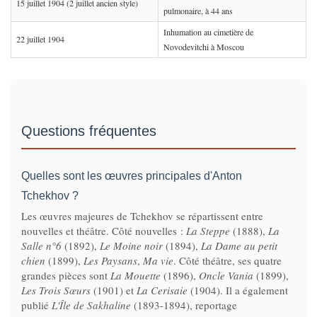
15 juillet 1904 (2 juillet ancien style)
pulmonaire, à 44 ans
Inhumation au cimetière de
22 juillet 1904
Novodevitchi à Moscou
Questions fréquentes
Quelles sont les œuvres principales d'Anton
Tchekhov ?
Les œuvres majeures de Tchekhov se répartissent entre
nouvelles et théâtre. Côté nouvelles :
La Steppe
(1888),
La
Salle n°6
(1892),
Le Moine noir
(1894),
La Dame au petit
chien
(1899),
Les Paysans
,
Ma vie
. Côté théâtre, ses quatre
grandes pièces sont
La Mouette
(1896),
Oncle Vania
(1899),
Les Trois Sœurs
(1901) et
La Cerisaie
(1904). Il a également
publié
L'Île de Sakhaline
(1893-1894), reportage