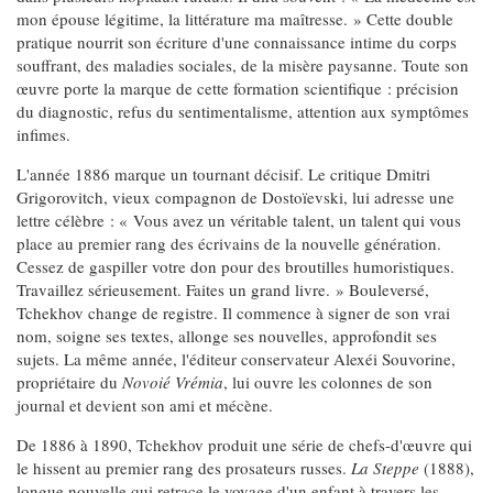
mon épouse légitime, la littérature ma maîtresse. » Cette double
pratique nourrit son écriture d'une connaissance intime du corps
souffrant, des maladies sociales, de la misère paysanne. Toute son
œuvre porte la marque de cette formation scientifique : précision
du diagnostic, refus du sentimentalisme, attention aux symptômes
infimes.
L'année 1886 marque un tournant décisif. Le critique Dmitri
Grigorovitch, vieux compagnon de Dostoïevski, lui adresse une
lettre célèbre : « Vous avez un véritable talent, un talent qui vous
place au premier rang des écrivains de la nouvelle génération.
Cessez de gaspiller votre don pour des broutilles humoristiques.
Travaillez sérieusement. Faites un grand livre. » Bouleversé,
Tchekhov change de registre. Il commence à signer de son vrai
nom, soigne ses textes, allonge ses nouvelles, approfondit ses
sujets. La même année, l'éditeur conservateur Alexéi Souvorine,
propriétaire du
Novoié Vrémia
, lui ouvre les colonnes de son
journal et devient son ami et mécène.
De 1886 à 1890, Tchekhov produit une série de chefs-d'œuvre qui
le hissent au premier rang des prosateurs russes.
La Steppe
(1888),
longue nouvelle qui retrace le voyage d'un enfant à travers les