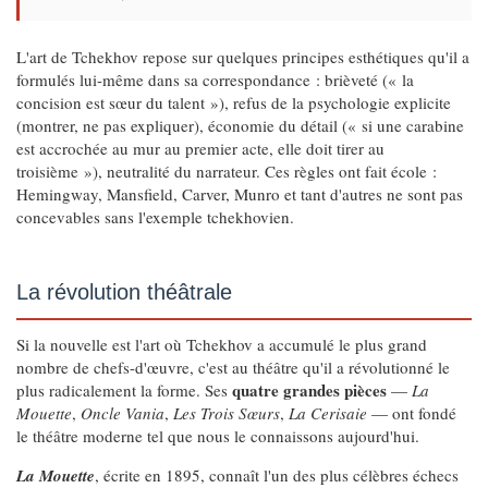
L'art de Tchekhov repose sur quelques principes esthétiques qu'il a
formulés lui-même dans sa correspondance : brièveté (« la
concision est sœur du talent »), refus de la psychologie explicite
(montrer, ne pas expliquer), économie du détail (« si une carabine
est accrochée au mur au premier acte, elle doit tirer au
troisième »), neutralité du narrateur. Ces règles ont fait école :
Hemingway, Mansfield, Carver, Munro et tant d'autres ne sont pas
concevables sans l'exemple tchekhovien.
La révolution théâtrale
Si la nouvelle est l'art où Tchekhov a accumulé le plus grand
nombre de chefs-d'œuvre, c'est au théâtre qu'il a révolutionné le
quatre grandes pièces
plus radicalement la forme. Ses
—
La
Mouette
,
Oncle Vania
,
Les Trois Sœurs
,
La Cerisaie
— ont fondé
le théâtre moderne tel que nous le connaissons aujourd'hui.
La Mouette
, écrite en 1895, connaît l'un des plus célèbres échecs