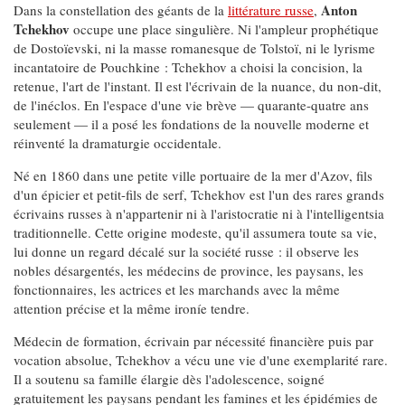
Anton
Dans la constellation des géants de la
littérature russe
,
Tchekhov
occupe une place singulière. Ni l'ampleur prophétique
de Dostoïevski, ni la masse romanesque de Tolstoï, ni le lyrisme
incantatoire de Pouchkine : Tchekhov a choisi la concision, la
retenue, l'art de l'instant. Il est l'écrivain de la nuance, du non-dit,
de l'inéclos. En l'espace d'une vie brève — quarante-quatre ans
seulement — il a posé les fondations de la nouvelle moderne et
réinventé la dramaturgie occidentale.
Né en 1860 dans une petite ville portuaire de la mer d'Azov, fils
d'un épicier et petit-fils de serf, Tchekhov est l'un des rares grands
écrivains russes à n'appartenir ni à l'aristocratie ni à l'intelligentsia
traditionnelle. Cette origine modeste, qu'il assumera toute sa vie,
lui donne un regard décalé sur la société russe : il observe les
nobles désargentés, les médecins de province, les paysans, les
fonctionnaires, les actrices et les marchands avec la même
attention précise et la même ironíe tendre.
Médecin de formation, écrivain par nécessité financière puis par
vocation absolue, Tchekhov a vécu une vie d'une exemplarité rare.
Il a soutenu sa famille élargie dès l'adolescence, soigné
gratuitement les paysans pendant les famines et les épidémies de