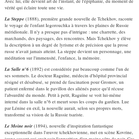
Avec lui, elle devient art de l'instant, de l'épiphanie, du moment de
vérité qui éclaire toute une vie.
La Steppe
(1888), première grande nouvelle de Tchekhov, raconte
le voyage de l'enfant Iegorouchka à travers les plaines de Russie
méridionale. Il n'y a presque pas d'intrigue : une charrette, des
marchands, des paysages, des rencontres. Mais Tchekhov y élève
la description à un degré de lyrisme et de précision que la prose
russe n'avait jamais atteint. La steppe devient un personnage, une
méditation sur l'immensité, l'enfance, la mémoire.
La Salle n°6
(1892) est considérée par beaucoup comme l'un de
ses sommets. Le docteur Raguïne, médecin d'hôpital provincial
résigné et désabusé, se prend de fascination pour Gromov, un
patient enfermé dans le pavillon des aliénés parce qu'il récuse
l'absurdité du monde. Petit à petit, Raguïne se voit lui-même
interné dans la salle n°6 et meurt sous les coups du gardien. Lue
par Lénine en exil, la nouvelle aurait, selon ses propres mots,
transformé sa vision de la Russie tsariste.
Le Moine noir
(1894), nouvelle d'inspiration fantastique
exceptionnelle dans l'œuvre tchekhovienne, met en scène Kovrine,
jeune savant qui croit voir l'apparition d'un moine vêtu de noir. Ces