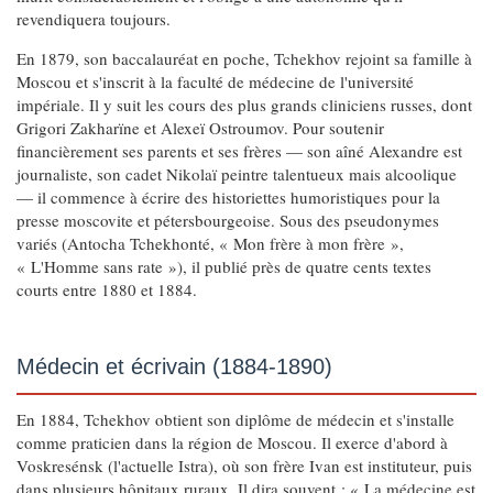
revendiquera toujours.
En 1879, son baccalauréat en poche, Tchekhov rejoint sa famille à
Moscou et s'inscrit à la faculté de médecine de l'université
impériale. Il y suit les cours des plus grands cliniciens russes, dont
Grigori Zakharïne et Alexeï Ostroumov. Pour soutenir
financièrement ses parents et ses frères — son aîné Alexandre est
journaliste, son cadet Nikolaï peintre talentueux mais alcoolique
— il commence à écrire des historiettes humoristiques pour la
presse moscovite et pétersbourgeoise. Sous des pseudonymes
variés (Antocha Tchekhonté, « Mon frère à mon frère »,
« L'Homme sans rate »), il publié près de quatre cents textes
courts entre 1880 et 1884.
Médecin et écrivain (1884-1890)
En 1884, Tchekhov obtient son diplôme de médecin et s'installe
comme praticien dans la région de Moscou. Il exerce d'abord à
Voskresénsk (l'actuelle Istra), où son frère Ivan est instituteur, puis
dans plusieurs hôpitaux ruraux. Il dira souvent : « La médecine est