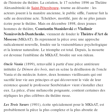
de l'histoire du théâtre. La création, le 17 octobre 1896 au Théâtre
Alexandrinski de
Saint-Pétersbourg
, tourne au désastre : les
acteurs jouent à la manière ancienne, le public siffle, l'auteur fuit la
salle au deuxième acte. Tchekhov, mortifié, jure de ne plus jamais
écrire pour le théâtre. Mais en décembre 1898, deux jeunes
Constantin Stanislavski
Vladimir
hommes de théâtre,
et
Nemirovitch-Dantchenko
Théâtre d'Art de
, viennent de fonder le
Moscou
(MKhAT). Ils reprennent la pièce avec une approche
radicalement nouvelle, fondée sur la vraisemblance psychologique
et la lenteur naturaliste. Le triomphe est total. Depuis, la mouette
est devenue l'emblème du MKhAT, brodée sur son rideau.
Oncle Vania
(1899), retravaillé à partir d'une pièce antérieure
intitulée
Le Démon des bois
, met en scène la désillusion de l'oncle
Vania et du médecin Astrov, deux hommes vieillissants qui ont
sacrifié leur vie aux principes et qui découvrent le vide de leur
existence quand le professeur Serebériakov vient s'installer chez
eux. La pièce, d'une mélancolie poignante, contient certaines des
répliques les plus célèbres du théâtre russe.
Les Trois Sœurs
(1901), écrite spécialement pour le MKhAT, est
probablement la pièce la plus complexe et la plus aboutie de