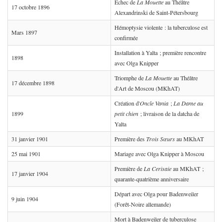
Échec de
La Mouette
au Théâtre
17 octobre 1896
Alexandrinski de Saint-Pétersbourg
Hémoptysie violente : la tuberculose est
Mars 1897
confirmée
Installation à Yalta ; première rencontre
1898
avec Olga Knipper
Triomphe de
La Mouette
au Théâtre
17 décembre 1898
d'Art de Moscou (MKhAT)
Création d'
Oncle Vania
;
La Dame au
1899
petit chien
; livraison de la datcha de
Yalta
31 janvier 1901
Première des
Trois Sœurs
au MKhAT
25 mai 1901
Mariage avec Olga Knipper à Moscou
Première de
La Cerisaie
au MKhAT ;
17 janvier 1904
quarante-quatrième anniversaire
Départ avec Olga pour Badenweiler
9 juin 1904
(Forêt-Noire allemande)
Mort à Badenweiler de tuberculose