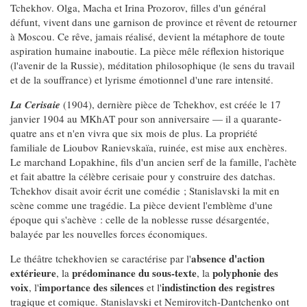
Tchekhov. Olga, Macha et Irina Prozorov, filles d'un général
défunt, vivent dans une garnison de province et rêvent de retourner
à Moscou. Ce rêve, jamais réalisé, devient la métaphore de toute
aspiration humaine inaboutie. La pièce mêle réflexion historique
(l'avenir de la Russie), méditation philosophique (le sens du travail
et de la souffrance) et lyrisme émotionnel d'une rare intensité.
La Cerisaie
(1904), dernière pièce de Tchekhov, est créée le 17
janvier 1904 au MKhAT pour son anniversaire — il a quarante-
quatre ans et n'en vivra que six mois de plus. La propriété
familiale de Lioubov Ranievskaïa, ruinée, est mise aux enchères.
Le marchand Lopakhine, fils d'un ancien serf de la famille, l'achète
et fait abattre la célèbre cerisaie pour y construire des datchas.
Tchekhov disait avoir écrit une comédie ; Stanislavski la mit en
scène comme une tragédie. La pièce devient l'emblème d'une
époque qui s'achève : celle de la noblesse russe désargentée,
balayée par les nouvelles forces économiques.
absence d'action
Le théâtre tchekhovien se caractérise par l'
extérieure
prédominance du sous-texte
polyphonie des
, la
, la
voix
importance des silences
indistinction des registres
, l'
et l'
tragique et comique. Stanislavski et Nemirovitch-Dantchenko ont