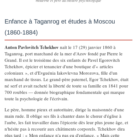
moderne et père du théâtre psychologique
Enfance à Taganrog et études à Moscou
(1860-1884)
Anton Pavlovitch Tchekhov
naît le 17 (29) janvier 1860 à
Taganrog, port marchand de la mer d'Azov fondé par Pierre le
Grand. Il est le troisième des six enfants de Pavel Egorovitch
Tchekhov, épicier et tenancier d'une boutique d'« articles
coloniaux », et d'Evguénia Iakovlevna Morozova, fille d'un
marchand de tissus. Le grand-père paternel, Egor Tchekhov, était
né serf et avait racheté la liberté de toute sa famille en 1841 pour
700 roubles — donnée biographique fondamentale qui marque
toute la psychologie de l'écrivain.
Le père, homme pieux et autoritaire, dirige la maisonnée d'une
main rude. Il oblige ses fils à chanter dans le chœur d'église à
l'aube, les fait travailler dans l'épicerie dès leur plus jeune âge, et
n'hésite pas à recourir aux châtiments corporels. Tchekhov dira
plus tard : « Mon enfance n'a pas eu d'enfance. » Mais cette