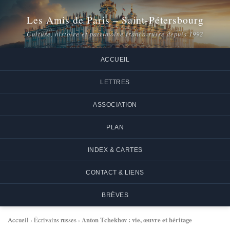
Les Amis de Paris – Saint-Pétersbourg
Culture, histoire et patrimoine franco-russe depuis 1992
ACCUEIL
LETTRES
ASSOCIATION
PLAN
INDEX & CARTES
CONTACT & LIENS
BRÈVES
Anton Tchekhov : vie, œuvre et héritage
Accueil
›
Écrivains russes
›