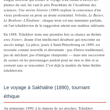
plaines du sud, lui vaut le prix Pouchkine de l'Académie des
sciences.
Une morne histoire
(1889) explore la conscience d'un
vieux professeur en proie au doute existentiel.
Volodia
,
Le Baiser
,
Le Bonheur
,
L'Étudiant
: chaque texte est une miniature parfaite,
où l'art tchekhovien de la suggestion atteint une maîtrise sidérante.
En 1888, Tchekhov tente une première fois sa chance au théâtre
avec
Ivanov
, drame d'un intellectuel désabusé qui rencontre un
succès mitigé. La pièce, jouée à Saint-Pétersbourg en 1889, est
ressentie comme nouvelle et déroutante : pas d'héros traditionnel,
pas de méchant, pas d'intrigue charpentée — mais une succession
de scenes où les personnages parlent pour ne rien se dire et se
croisent sans se rencontrer. C'est déjà la matière du futur théâtre
tchekhovien.
Le voyage à Sakhaline (1890), tournant
éthique
Au printemps 1890, à la stupeur de ses proches, Tchekhov