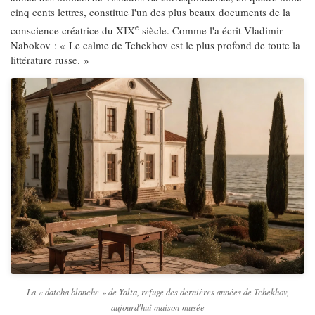
cinq cents lettres, constitue l'un des plus beaux documents de la
e
conscience créatrice du XIX
siècle. Comme l'a écrit Vladimir
Nabokov : « Le calme de Tchekhov est le plus profond de toute la
littérature russe. »
La « datcha blanche » de Yalta, refuge des dernières années de Tchekhov,
aujourd'hui maison-musée