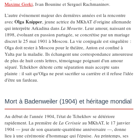
Maxime Gorki
, Ivan Bounine et Sergueï Rachmaninov.
L'autre événement majeur des dernières années est la rencontre
Olga Knipper
avec
, jeune actrice du MKhAT d'origine allemande
qui interprète Arkadina dans
La Mouette
. Leur amour, naissant en
1898, évoluant en passion partagée, se concrétise par un mariage
discret le 25 mai 1901 à Moscou. La vie conjugale est singulière :
Olga doit rester à Moscou pour le théâtre, Anton est confiné à
Yalta par la maladie. Ils échangent une correspondance amoureuse
de plus de huit cents lettres, témoignage poignant d'un amour
séparé. Tchekhov déteste cette séparation mais accepte sans
plainte : il sait qu'Olga ne peut sacrifier sa carrière et il refuse l'idée
d'être un fardeau.
Mort à Badenweiler (1904) et héritage mondial
Au début de l'année 1904, l'état de Tchekhov se détériore
rapidement. La première de
La Cerisaie
au MKhAT, le 17 janvier
1904 — jour de son quarante-quatrième anniversaire —, donne
lieu à une cérémonie d'hommage qui l'épuise. Au printemps, ses