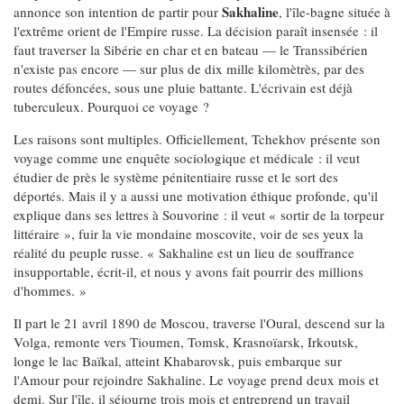
Sakhaline
annonce son intention de partir pour
, l'île-bagne située à
l'extrême orient de l'Empire russe. La décision paraît insensée : il
faut traverser la Sibérie en char et en bateau — le Transsibérien
n'existe pas encore — sur plus de dix mille kilomètrès, par des
routes défoncées, sous une pluie battante. L'écrivain est déjà
tuberculeux. Pourquoi ce voyage ?
Les raisons sont multiples. Officiellement, Tchekhov présente son
voyage comme une enquête sociologique et médicale : il veut
étudier de près le système pénitentiaire russe et le sort des
déportés. Mais il y a aussi une motivation éthique profonde, qu'il
explique dans ses lettres à Souvorine : il veut « sortir de la torpeur
littéraire », fuir la vie mondaine moscovite, voir de ses yeux la
réalité du peuple russe. « Sakhaline est un lieu de souffrance
insupportable, écrit-il, et nous y avons fait pourrir des millions
d'hommes. »
Il part le 21 avril 1890 de Moscou, traverse l'Oural, descend sur la
Volga, remonte vers Tioumen, Tomsk, Krasnoïarsk, Irkoutsk,
longe le lac Baïkal, atteint Khabarovsk, puis embarque sur
l'Amour pour rejoindre Sakhaline. Le voyage prend deux mois et
demi. Sur l'île, il séjourne trois mois et entreprend un travail