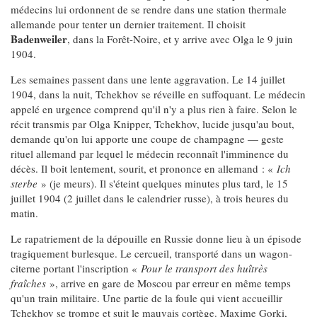
médecins lui ordonnent de se rendre dans une station thermale
allemande pour tenter un dernier traitement. Il choisit
Badenweiler
, dans la Forêt-Noire, et y arrive avec Olga le 9 juin
1904.
Les semaines passent dans une lente aggravation. Le 14 juillet
1904, dans la nuit, Tchekhov se réveille en suffoquant. Le médecin
appelé en urgence comprend qu'il n'y a plus rien à faire. Selon le
récit transmis par Olga Knipper, Tchekhov, lucide jusqu'au bout,
demande qu'on lui apporte une coupe de champagne — geste
rituel allemand par lequel le médecin reconnaît l'imminence du
décès. Il boit lentement, sourit, et prononce en allemand : «
Ich
sterbe
» (je meurs). Il s'éteint quelques minutes plus tard, le 15
juillet 1904 (2 juillet dans le calendrier russe), à trois heures du
matin.
Le rapatriement de la dépouille en Russie donne lieu à un épisode
tragiquement burlesque. Le cercueil, transporté dans un wagon-
citerne portant l'inscription «
Pour le transport des huîtrès
fraîches
», arrive en gare de Moscou par erreur en même temps
qu'un train militaire. Une partie de la foule qui vient accueillir
Tchekhov se trompe et suit le mauvais cortège. Maxime Gorki,