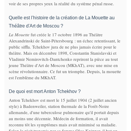
voir de ses propres yeux la réalité du système pénal russe.
Quelle est l'histoire de la création de La Mouette au
Théâtre d'Art de Moscou ?
La Mouette
fut créée le 17 octobre 1896 au Théâtre
Alexandrinski de Saint-Pétersbourg : un échec retentissant, le
public siffla. Tchekhov jura de ne plus jamais écrire pour le
théâtre. Mais en décembre 1898, Constantin Stanislavski et
Vladimir Nemirovitch-Dantchenko reprirent la pièce au tout
jeune Théâtre d'Art de Moscou (MKhAT), avec une mise en
scène révolutionnaire. Ce fut un triomphe. Depuis, la mouette
est l'emblème du MKhAT.
De quoi est mort Anton Tchekhov ?
Anton Tchekhov est mort le 15 juillet 1904 (2 juillet ancien
style) à Badenweiler, station thermale de la Forêt-Noire
allemande, d'une tuberculose pulmonaire qu'il portait depuis
au moins une décennie. Médecin de formation, il avait
reconnu tôt les symptômes mais avait minimisé sa maladie.
Selon le récit transmis par sa femme Olga Knipper, il but un