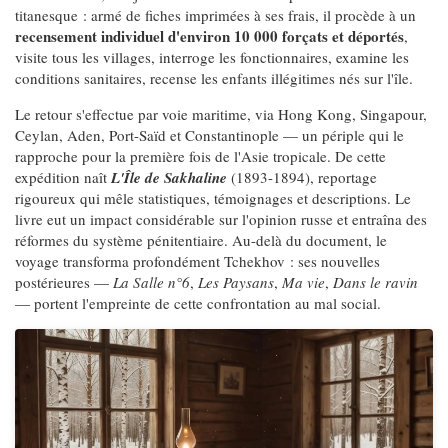
titanesque : armé de fiches imprimées à ses frais, il procède à un
recensement individuel d'environ 10 000 forçats et déportés
,
visite tous les villages, interroge les fonctionnaires, examine les
conditions sanitaires, recense les enfants illégitimes nés sur l'île.
Le retour s'effectue par voie maritime, via Hong Kong, Singapour,
Ceylan, Aden, Port-Saïd et Constantinople — un périple qui le
rapproche pour la première fois de l'Asie tropicale. De cette
expédition naît
L'Île de Sakhaline
(1893-1894), reportage
rigoureux qui mêle statistiques, témoignages et descriptions. Le
livre eut un impact considérable sur l'opinion russe et entraîna des
réformes du système pénitentiaire. Au-delà du document, le
voyage transforma profondément Tchekhov : ses nouvelles
postérieures —
La Salle n°6
,
Les Paysans
,
Ma vie
,
Dans le ravin
— portent l'empreinte de cette confrontation au mal social.