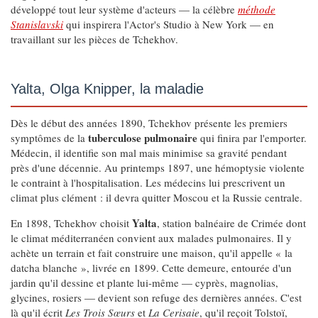
développé tout leur système d'acteurs — la célèbre
méthode
Stanislavski
qui inspirera l'Actor's Studio à New York — en
travaillant sur les pièces de Tchekhov.
Yalta, Olga Knipper, la maladie
Dès le début des années 1890, Tchekhov présente les premiers
tuberculose pulmonaire
symptômes de la
qui finira par l'emporter.
Médecin, il identifie son mal mais minimise sa gravité pendant
près d'une décennie. Au printemps 1897, une hémoptysie violente
le contraint à l'hospitalisation. Les médecins lui prescrivent un
climat plus clément : il devra quitter Moscou et la Russie centrale.
Yalta
En 1898, Tchekhov choisit
, station balnéaire de Crimée dont
le climat méditerranéen convient aux malades pulmonaires. Il y
achète un terrain et fait construire une maison, qu'il appelle « la
datcha blanche », livrée en 1899. Cette demeure, entourée d'un
jardin qu'il dessine et plante lui-même — cyprès, magnolias,
glycines, rosiers — devient son refuge des dernières années. C'est
là qu'il écrit
Les Trois Sœurs
et
La Cerisaie
, qu'il reçoit Tolstoï,