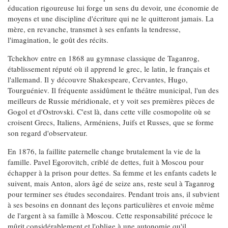
éducation rigoureuse lui forge un sens du devoir, une économie de
moyens et une discipline d'écriture qui ne le quitteront jamais. La
mère, en revanche, transmet à ses enfants la tendresse,
l'imagination, le goût des récits.
Tchekhov entre en 1868 au gymnase classique de Taganrog,
établissement réputé où il apprend le grec, le latin, le français et
l'allemand. Il y découvre Shakespeare, Cervantes, Hugo,
Tourguéniev. Il fréquente assidûment le théâtre municipal, l'un des
meilleurs de Russie méridionale, et y voit ses premières pièces de
Gogol et d'Ostrovski. C'est là, dans cette ville cosmopolite où se
croisent Grecs, Italiens, Arméniens, Juifs et Russes, que se forme
son regard d'observateur.
En 1876, la faillite paternelle change brutalement la vie de la
famille. Pavel Egorovitch, criblé de dettes, fuit à Moscou pour
échapper à la prison pour dettes. Sa femme et les enfants cadets le
suivent, mais Anton, alors âgé de seize ans, reste seul à Taganrog
pour terminer ses études secondaires. Pendant trois ans, il subvient
à ses besoins en donnant des leçons particulières et envoie même
de l'argent à sa famille à Moscou. Cette responsabilité précoce le
mûrit considérablement et l'oblige à une autonomie qu'il