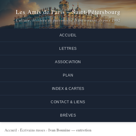
Les Amis de Paris – Saint-Pétersbourg
Culture, histoire et patrimoine franco-russe depuis 1992
ACCUEIL
LETTRES
ASSOCIATION
PLAN
INDEX & CARTES
CONTACT & LIENS
BRÈVES
Ivan Bounine — entretien
Accueil
›
Écrivains russes
›