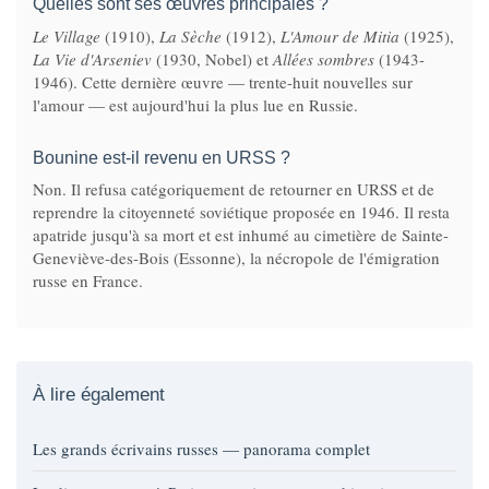
Quelles sont ses œuvres principales ?
Le Village
(1910),
La Sèche
(1912),
L'Amour de Mitia
(1925),
La Vie d'Arseniev
(1930, Nobel) et
Allées sombres
(1943-
1946). Cette dernière œuvre — trente-huit nouvelles sur
l'amour — est aujourd'hui la plus lue en Russie.
Bounine est-il revenu en URSS ?
Non. Il refusa catégoriquement de retourner en URSS et de
reprendre la citoyenneté soviétique proposée en 1946. Il resta
apatride jusqu'à sa mort et est inhumé au cimetière de Sainte-
Geneviève-des-Bois (Essonne), la nécropole de l'émigration
russe en France.
À lire également
Les grands écrivains russes — panorama complet