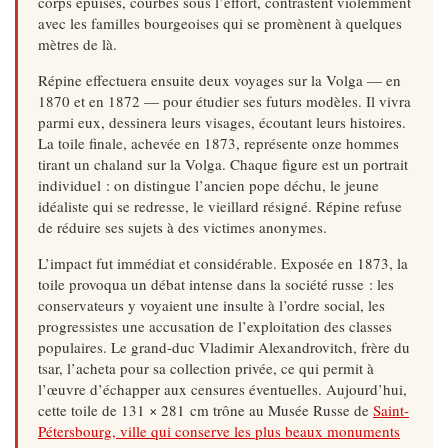
corps épuisés, courbés sous l’effort, contrastent violemment
avec les familles bourgeoises qui se promènent à quelques
mètres de là.
Répine effectuera ensuite deux voyages sur la Volga — en
1870 et en 1872 — pour étudier ses futurs modèles. Il vivra
parmi eux, dessinera leurs visages, écoutant leurs histoires.
La toile finale, achevée en 1873, représente onze hommes
tirant un chaland sur la Volga. Chaque figure est un portrait
individuel : on distingue l’ancien pope déchu, le jeune
idéaliste qui se redresse, le vieillard résigné. Répine refuse
de réduire ses sujets à des vic­times anonymes.
L’impact fut immédiat et considérable. Exposée en 1873, la
toile provoqua un débat intense dans la société russe : les
conservateurs y voyaient une insulte à l’ordre social, les
progressistes une acc­usation de l’exploitation des classes
populaires. Le grand-duc Vladimir Alexandrovitch, frère du
tsar, l’acheta pour sa collection privée, ce qui permit à
l’œuvre d’échapper aux censures éventuelles. Aujourd’hui,
cette toile de 131 × 281 cm trône au Musée Russe de
Saint-
Pétersbourg, ville qui conserve les plus beaux monuments