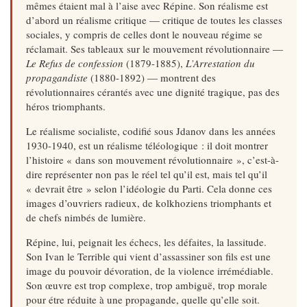
mêmes étaient mal à l’aise avec Répine. Son réalisme est
d’abord un réalisme critique — critique de toutes les classes
sociales, y compris de celles dont le nouveau régime se
réclamait. Ses tableaux sur le mouvement révolutionnaire —
Le Refus de confession
(1879-1885),
L’Arrestation du
propagandiste
(1880-1892) — montrent des
révolutionnaires cérantés avec une dignité tragique, pas des
héros triomphants.
Le réalisme socialiste, codifié sous Jdanov dans les années
1930-1940, est un réalisme téléologique : il doit montrer
l’histoire « dans son mouvement révolutionnaire », c’est-à-
dire représenter non pas le réel tel qu’il est, mais tel qu’il
« devrait être » selon l’idéologie du Parti. Cela donne ces
images d’ouvriers radieux, de kolkhoziens triomphants et
de chefs nimbés de lumière.
Répine, lui, peignait les échecs, les défaites, la lassitude.
Son Ivan le Terrible qui vient d’assassiner son fils est une
image du pouvoir dévoration, de la violence irrémédiable.
Son œuvre est trop complexe, trop ambiguë, trop morale
pour étre réduite à une propagande, quelle qu’elle soit.