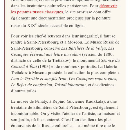
dans les institutions culturelles parisiennes. Pour
découvrir
les peintres russes classiques
, le site art-russe.com offre
également une documentation précieuse sur la peinture
e
russe du XIX
siècle accessible en ligne.
Pour voir les chef-d’œuvres dans leur intégralité, il faut se
rendre à Saint-Pétersbourg et à Moscou. Le Musée Russe de
Saint-Pétersbourg conserve
Les Bateliers de la Volga
,
Les
Cosaques écrivant une lettre au sultan
(version de 1880,
distincte de celle de la Tretiakov), le monumental
Séance du
Conseil d’État
(1903) et de nombreux portraits. La Galerie
Tretiakov à Moscou possède la collection la plus complète :
Ivan le Terrible et son fils Ivan
,
Les Cosaques zaporogues
,
Le Refus de confession
,
Tolstoï labourant
, et des dizaines
d’autres toiles.
Le musée de Penaty, à Repino (ancienne Kuokkala), à une
trentaine de kilomètres de Saint-Pétersbourg, est également
incontournable. On y visite l’atelier de l’artiste, sa maison et
son jardin, où il est enterré. C’est l’un des lieux les plus
émouvants de la Russie culturelle — au même titre que le