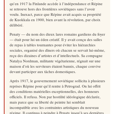
qu’en 1917 la Finlande accède à l’indépendance et Répine
se retrouve hors des frontières soviétiques sans l’avoir
voulu. Inexact, parce que Répine avait acquis sa propriété
de Kuokkala en 1900, bien avant la révolution, par choix
délibéré.
Penaty — du nom des dieux lares romains gardiens du foyer
— était pour lui un éden créatif. Il y avait conçu des salles
de repas à tables tournantes pour éviter les hiérarchies
sociales, organisé des dîners où chacun se servait lui-même,
reçu des dizaines d’artistes et d’intellectuels. Sa compagne
Natalya Nordman, militante végétarienne, régnait sur une
maison d’où les serviteurs étaient bannis, chaque convive
devant participer aux tâches domestiques.
Après 1917, le gouvernement soviétique sollicita à plusieurs
reprises Répine pour qu’il rentre à Petrograd. On lui offrit
des conditions matérielles exceptionnelles, des honneurs
officiels. Il refusa. Non par hostilité idéologique déclarée,
mais parce que sa liberté de peintre lui semblait
incompatible avec les contraintes artistiques du nouveau
régime. Il continua à peindre à Penaty jusqu’à ses dernières