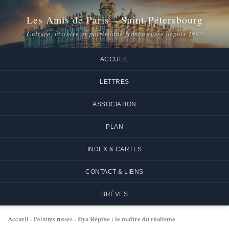
Les Amis de Paris – Saint-Pétersbourg
Culture, histoire et patrimoine franco-russe depuis 1992
ACCUEIL
LETTRES
ASSOCIATION
PLAN
INDEX & CARTES
CONTACT & LIENS
BRÈVES
Ilya Répine : le maître du réalisme
Accueil
›
Peintres russes
›