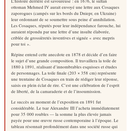
L’histoire derrière est savoureuse : en 1676, le sultan
ottoman Mehmed IV aurait envoyé une lettre aux Cosaques
zaporogues (campés sur les bords du Dniepr, en Ukraine)
leur ordonnant de se soumettre sous peine d’annihi­lation.
Les Cosaques, réputés pour leur indépendance farouche, lui
auraient répondu par une lettre d’une insulte élaborée,
criblée de grossièretés inventives et signée « avec mepris
pour toi ».
Répine entend cette anecdote en 1878 et décide d’en faire
le sujet d’une grande composition. Il travaillera la toile de
1880 à 1891, réalisant d’innombrables esquisses et études
de personnages. La toile finale (203 × 358 cm) représente
une trentaine de Cosaques en train de rédiger leur réponse,
saisis en plein éclat de rire. C’est une célébration de l’esprit
de liberté, de la camaraderie et de l’insoumission.
Le succès au moment de l’exposition en 1891 fut
considérable. Le tsar Alexandre III l’acheta immédiatement
pour 35 000 roubles — la somme la plus élevée jamais
payée pour une œuvre russe contemporaine à l’époque. Le
tableau résonnait profondément dans une société russe qui