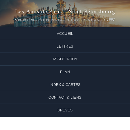
Les Amis de Paris – Saint-Pétersbourg
Culture, histoire et patrimoine franco-russe depuis 1992
ACCUEIL
LETTRES
ASSOCIATION
PLAN
INDEX & CARTES
CONTACT & LIENS
BRÈVES