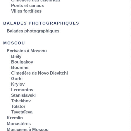
Ponts et canaux
Villes fortifiées
BALADES PHOTOGRAPHIQUES
Balades photographiques
MOSCOU
Ecrivains à Moscou
Biély
Boulgakov
Bounine
Cimetière de Novo Dievitchi
Gorki
Krylov
Lermontov
Stanislavski
Tchekhov
Tolstoï
Tsvetaïeva
Kremlin
Monastères
Musiciens à Moscou