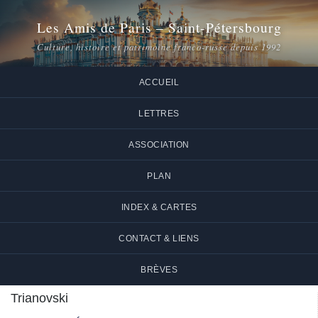
Les Amis de Paris – Saint-Pétersbourg
Culture, histoire et patrimoine franco-russe depuis 1992
ACCUEIL
LETTRES
ASSOCIATION
PLAN
INDEX & CARTES
CONTACT & LIENS
BRÈVES
Trianovski