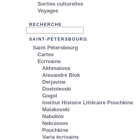
Sorties culturelles
Voyages
RECHERCHE
SAINT-PÉTERSBOURG
Saint Pétersbourg
Cartes
Ecrivains
Akhmatova
Alexandre Blok
Derjavine
Dostoïevski
Gogol
Institut Histoire Littéraire Pouchkine
Maïakovski
Nabokov
Nekrassov
Pouchkine
Varia écrivains