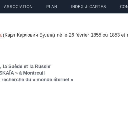
ASSOCIATION
PLAN
INDEX & CARTES
CON
a
(Карл Карлович Булла) né le 26 février 1855 ou 1853 et 
 la Suède et la Russie'
SKAÏA » à Montreuil
a recherche du « monde éternel »