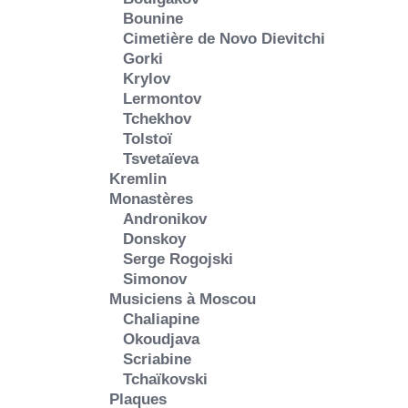
Bounine
Cimetière de Novo Dievitchi
Gorki
Krylov
Lermontov
Tchekhov
Tolstoï
Tsvetaïeva
Kremlin
Monastères
Andronikov
Donskoy
Serge Rogojski
Simonov
Musiciens à Moscou
Chaliapine
Okoudjava
Scriabine
Tchaïkovski
Plaques