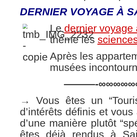
DERNIER VOYAGE À S
Le
dernier voyage 
thème les
sciences
Après les appartem
musées incontourn
———-∞∞∞∞∞
→
Vous êtes un “Touri
d’intérêts définis et vous
d’une manière plutôt “s
êtes déjà rendus à Sai