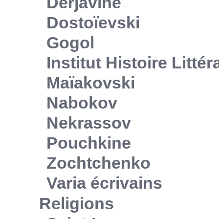
Derjavine
Dostoïevski
Gogol
Institut Histoire Litté
Maïakovski
Nabokov
Nekrassov
Pouchkine
Zochtchenko
Varia écrivains
Religions