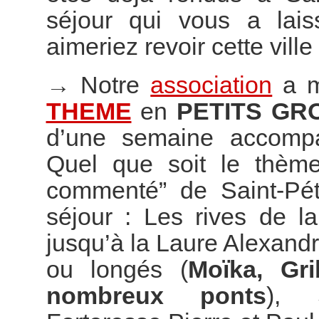
séjour qui vous a lai
aimeriez revoir cette vill
→
Notre
association
a m
THEME
en
PETITS GR
d’une semaine accompag
Quel que soit le thème
commenté” de Saint-Pét
séjour : Les rives de l
jusqu’à la Laure Alexand
ou longés (
Moïka, Gr
nombreux ponts
), S