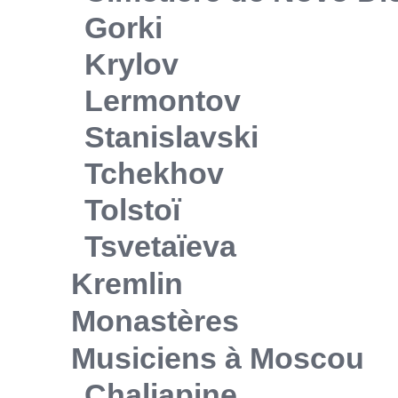
Gorki
Krylov
Lermontov
Stanislavski
Tchekhov
Tolstoï
Tsvetaïeva
Kremlin
Monastères
Musiciens à Moscou
Chaliapine