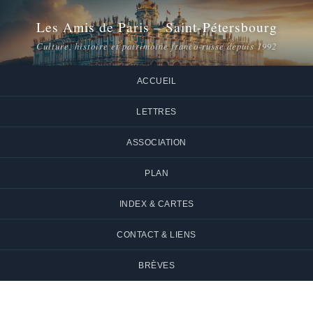
Les Amis de Paris – Saint-Pétersbourg
Culture, histoire et patrimoine franco-russe depuis 1992
ACCUEIL
LETTRES
ASSOCIATION
PLAN
INDEX & CARTES
CONTACT & LIENS
BRÈVES