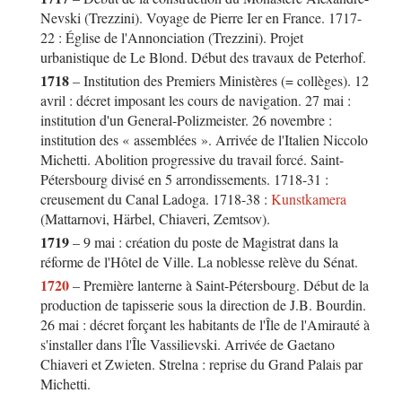
Nevski (Trezzini). Voyage de Pierre Ier en France. 1717-
22 : Église de l'Annonciation (Trezzini). Projet
urbanistique de Le Blond. Début des travaux de Peterhof.
1718
– Institution des Premiers Ministères (= collèges). 12
avril : décret imposant les cours de navigation. 27 mai :
institution d'un General-Polizmeister. 26 novembre :
institution des « assemblées ». Arrivée de l'Italien Niccolo
Michetti. Abolition progressive du travail forcé. Saint-
Pétersbourg divisé en 5 arrondissements. 1718-31 :
creusement du Canal Ladoga. 1718-38 :
Kunstkamera
(Mattarnovi, Härbel, Chiaveri, Zemtsov).
1719
– 9 mai : création du poste de Magistrat dans la
réforme de l'Hôtel de Ville. La noblesse relève du Sénat.
1720
– Première lanterne à Saint-Pétersbourg. Début de la
production de tapisserie sous la direction de J.B. Bourdin.
26 mai : décret forçant les habitants de l'Île de l'Amirauté à
s'installer dans l'Île Vassilievski. Arrivée de Gaetano
Chiaveri et Zwieten. Strelna : reprise du Grand Palais par
Michetti.