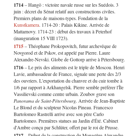
1714
– Hangö : victoire navale russe sur les Suédois. 3
juin : décret du Sénat relatif aux constructions civiles.
Premiers plans de maisons-types. Fondation de la
Kunstkamera
. 1714-20 : Palais Kikine. Arrivée de
Mattarnovy. 1714-23 : début des travaux à Peterhof
(inauguration 15 VIII 1723).
1715
– Théophane Prokopovitch, futur archevêque de
Novgorod et de Pskov, est appelé par Pierre. Laure
Alexandre-Nevski. Globe de Gottorp arrive à Pétersbourg.
1716
– Le prix des aliments est le triple de Moscou. Henri
Lavie, ambassadeur de France, signale une perte des 2/3
des ouvriers. L'exportation du chanvre et du cuir tombe à
1/6 par rapport à Arkhangelsk. Pierre semble préférer l'Île
Vassilievski comme centre urbain. Zoubov grave son
Panorama de Saint-Pétersbourg
. Arrivée de Jean-Baptiste
Le Blond et du sculpteur Nicolas Pineau. Francesco
Bartolomeo Rastrelli arrive avec son père Carlo
Bartolomeo. Premières statues au Jardin d'Été. Cabinet
d'Ambre conçu par Schlüter, offert par le roi de Prusse.
1717
– Début de la construction du Monastère Alexandre-