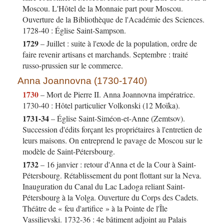
Moscou. L'Hôtel de la Monnaie part pour Moscou.
Ouverture de la Bibliothèque de l'Académie des Sciences.
1728-40 : Église Saint-Sampson.
1729
– Juillet : suite à l'exode de la population, ordre de
faire revenir artisans et marchands. Septembre : traité
russo-prussien sur le commerce.
Anna Joannovna (1730-1740)
1730
– Mort de Pierre II. Anna Joannovna impératrice.
1730-40 : Hôtel particulier Volkonski (12 Moïka).
1731-34
– Église Saint-Siméon-et-Anne (Zemtsov).
Succession d'édits forçant les propriétaires à l'entretien de
leurs maisons. On entreprend le pavage de Moscou sur le
modèle de Saint-Pétersbourg.
1732
– 16 janvier : retour d'Anna et de la Cour à Saint-
Pétersbourg. Rétablissement du pont flottant sur la Neva.
Inauguration du Canal du Lac Ladoga reliant Saint-
Pétersbourg à la Volga. Ouverture du Corps des Cadets.
Théâtre de « feu d'artifice » à la Pointe de l'Île
Vassilievski. 1732-36 : 4e bâtiment adjoint au Palais