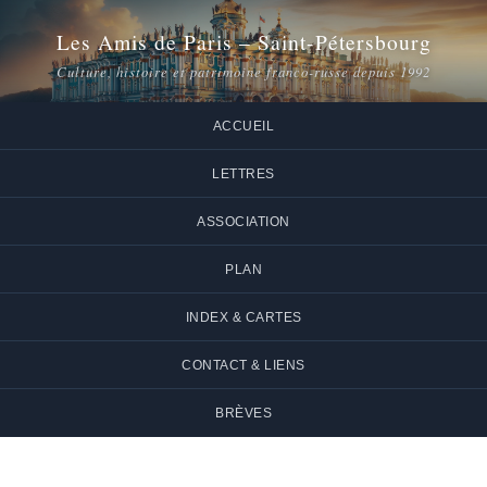
Les Amis de Paris – Saint-Pétersbourg
Culture, histoire et patrimoine franco-russe depuis 1992
ACCUEIL
LETTRES
ASSOCIATION
PLAN
INDEX & CARTES
CONTACT & LIENS
BRÈVES