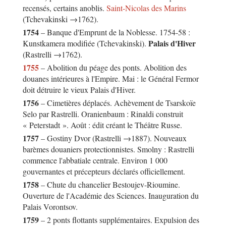
recensés, certains anoblis.
Saint-Nicolas des Marins
(Tchevakinski →1762).
1754
– Banque d'Emprunt de la Noblesse. 1754-58 :
Palais d'Hiver
Kunstkamera modifiée (Tchevakinski).
(Rastrelli →1762).
1755
– Abolition du péage des ponts. Abolition des
douanes intérieures à l'Empire. Mai : le Général Fermor
doit détruire le vieux Palais d'Hiver.
1756
– Cimetières déplacés. Achèvement de Tsarskoïe
Selo par Rastrelli. Oranienbaum : Rinaldi construit
« Peterstadt ». Août : édit créant le Théâtre Russe.
1757
– Gostiny Dvor (Rastrelli →1887). Nouveaux
barèmes douaniers protectionnistes. Smolny : Rastrelli
commence l'abbatiale centrale. Environ 1 000
gouvernantes et précepteurs déclarés officiellement.
1758
– Chute du chancelier Bestoujev-Rioumine.
Ouverture de l'Académie des Sciences. Inauguration du
Palais Vorontsov.
1759
– 2 ponts flottants supplémentaires. Expulsion des