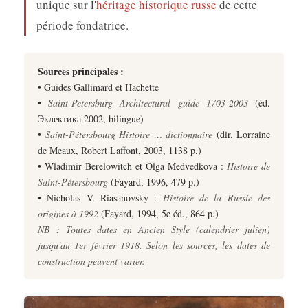
unique sur l'
héritage historique russe
de cette
période fondatrice.
Sources principales :
• Guides Gallimard et Hachette
•
Saint-Petersburg Architectural guide 1703-2003
(éd.
Эклектика 2002, bilingue)
•
Saint-Pétersbourg Histoire … dictionnaire
(dir. Lorraine
de Meaux, Robert Laffont, 2003, 1138 p.)
• Wladimir Berelowitch et Olga Medvedkova :
Histoire de
Saint-Pétersbourg
(Fayard, 1996, 479 p.)
• Nicholas V. Riasanovsky :
Histoire de la Russie des
origines à 1992
(Fayard, 1994, 5e éd., 864 p.)
NB : Toutes dates en Ancien Style (calendrier julien)
jusqu'au 1er février 1918. Selon les sources, les dates de
construction peuvent varier.