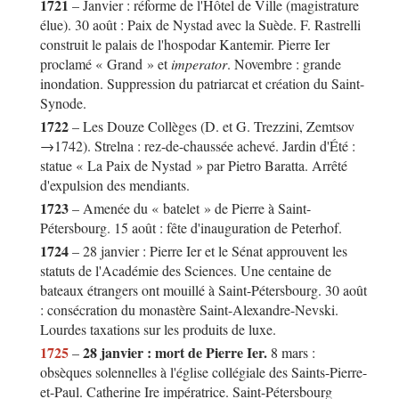
1721
– Janvier : réforme de l'Hôtel de Ville (magistrature
élue). 30 août : Paix de Nystad avec la Suède. F. Rastrelli
construit le palais de l'hospodar Kantemir. Pierre Ier
proclamé « Grand » et
imperator
. Novembre : grande
inondation. Suppression du patriarcat et création du Saint-
Synode.
1722
– Les Douze Collèges (D. et G. Trezzini, Zemtsov
→1742). Strelna : rez-de-chaussée achevé. Jardin d'Été :
statue « La Paix de Nystad » par Pietro Baratta. Arrêté
d'expulsion des mendiants.
1723
– Amenée du « batelet » de Pierre à Saint-
Pétersbourg. 15 août : fête d'inauguration de Peterhof.
1724
– 28 janvier : Pierre Ier et le Sénat approuvent les
statuts de l'Académie des Sciences. Une centaine de
bateaux étrangers ont mouillé à Saint-Pétersbourg. 30 août
: consécration du monastère Saint-Alexandre-Nevski.
Lourdes taxations sur les produits de luxe.
1725
28 janvier : mort de Pierre Ier.
–
8 mars :
obsèques solennelles à l'église collégiale des Saints-Pierre-
et-Paul. Catherine Ire impératrice. Saint-Pétersbourg