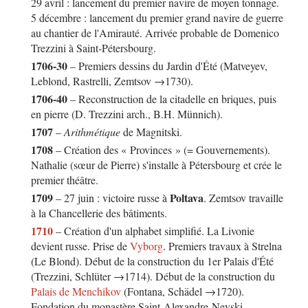
29 avril : lancement du premier navire de moyen tonnage.
5 décembre : lancement du premier grand navire de guerre
au chantier de l'Amirauté. Arrivée probable de Domenico
Trezzini à Saint-Pétersbourg.
1706-30
– Premiers dessins du Jardin d'Été (Matveyev,
Leblond, Rastrelli, Zemtsov →1730).
1706-40
– Reconstruction de la citadelle en briques, puis
en pierre (D. Trezzini arch., B.H. Münnich).
1707
–
Arithmétique
de Magnitski.
1708
– Création des « Provinces » (= Gouvernements).
Nathalie (sœur de Pierre) s'installe à Pétersbourg et crée le
premier théâtre.
1709
Poltava
– 27 juin : victoire russe à
. Zemtsov travaille
à la Chancellerie des bâtiments.
1710
– Création d'un alphabet simplifié. La Livonie
devient russe. Prise de
Vyborg
. Premiers travaux à Strelna
(Le Blond). Début de la construction du 1er Palais d'Été
(Trezzini, Schlüter →1714). Début de la construction du
Palais de Menchikov
(Fontana, Schädel →1720).
Fondation du monastère Saint-Alexandre-Nevski.