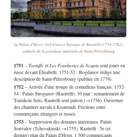
Le Palais d'Hiver, chef-d'œuvre baroque de Rastrelli (1754-1762),
symbole de la grandeur impériale de
Saint-Pétersbourg
1751
–
Tartuffe
et
Les Fourberies de Scapin
sont joués en
russe devant Élisabeth. 1751-52 : Bogdanov rédige une
description de Saint-Pétersbourg (publiée en 1779).
1752
– Arrivée d'une troupe de comédiens français. 1752-
54 : Palais Stroganov (Rastrelli). 10 mai : remaniement de
Tsarskoïe Selo, Rastrelli seul patron (→1756). Ouverture
des chantiers navals à Kronstadt. Frictions entre
commerçants étrangers et russes.
1753
– Suppression des douanes intérieures. Palais
Souvalov (Tchevakinski →1755). Rastrelli : 5e (et
dernier) plan du Palais d'Hiver. 1 500 commerçants