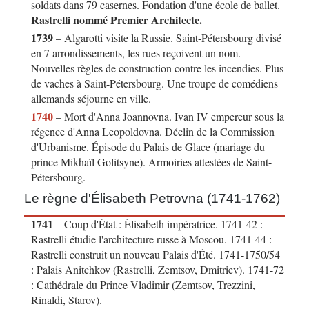
soldats dans 79 casernes. Fondation d'une école de ballet.
Rastrelli nommé Premier Architecte.
1739
– Algarotti visite la Russie. Saint-Pétersbourg divisé
en 7 arrondissements, les rues reçoivent un nom.
Nouvelles règles de construction contre les incendies. Plus
de vaches à Saint-Pétersbourg. Une troupe de comédiens
allemands séjourne en ville.
1740
– Mort d'Anna Joannovna. Ivan IV empereur sous la
régence d'Anna Leopoldovna. Déclin de la Commission
d'Urbanisme. Épisode du Palais de Glace (mariage du
prince Mikhaïl Golitsyne). Armoiries attestées de Saint-
Pétersbourg.
Le règne d'Élisabeth Petrovna (1741-1762)
1741
– Coup d'État : Élisabeth impératrice. 1741-42 :
Rastrelli étudie l'architecture russe à Moscou. 1741-44 :
Rastrelli construit un nouveau Palais d'Été. 1741-1750/54
: Palais Anitchkov (Rastrelli, Zemtsov, Dmitriev). 1741-72
: Cathédrale du Prince Vladimir (Zemtsov, Trezzini,
Rinaldi, Starov).