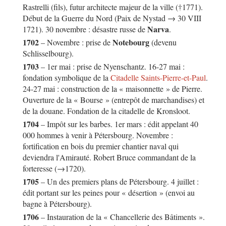
Rastrelli (fils), futur architecte majeur de la ville (†1771).
Début de la Guerre du Nord (Paix de Nystad → 30 VIII
Narva
1721). 30 novembre : désastre russe de
.
1702
Notebourg
– Novembre : prise de
(devenu
Schlisselbourg).
1703
– 1er mai : prise de Nyenschantz. 16-27 mai :
fondation symbolique de la
Citadelle Saints-Pierre-et-Paul
.
24-27 mai : construction de la « maisonnette » de Pierre.
Ouverture de la « Bourse » (entrepôt de marchandises) et
de la douane. Fondation de la citadelle de Kronsloot.
1704
– Impôt sur les barbes. 1er mars : édit appelant 40
000 hommes à venir à Pétersbourg. Novembre :
fortification en bois du premier chantier naval qui
deviendra l'Amirauté. Robert Bruce commandant de la
forteresse (→1720).
1705
– Un des premiers plans de Pétersbourg. 4 juillet :
édit portant sur les peines pour « désertion » (envoi au
bagne à Pétersbourg).
1706
– Instauration de la « Chancellerie des Bâtiments ».