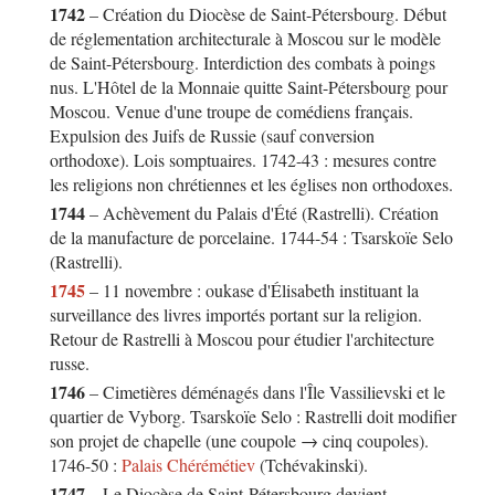
1742
– Création du Diocèse de Saint-Pétersbourg. Début
de réglementation architecturale à Moscou sur le modèle
de Saint-Pétersbourg. Interdiction des combats à poings
nus. L'Hôtel de la Monnaie quitte Saint-Pétersbourg pour
Moscou. Venue d'une troupe de comédiens français.
Expulsion des Juifs de Russie (sauf conversion
orthodoxe). Lois somptuaires. 1742-43 : mesures contre
les religions non chrétiennes et les églises non orthodoxes.
1744
– Achèvement du Palais d'Été (Rastrelli). Création
de la manufacture de porcelaine. 1744-54 : Tsarskoïe Selo
(Rastrelli).
1745
– 11 novembre : oukase d'Élisabeth instituant la
surveillance des livres importés portant sur la religion.
Retour de Rastrelli à Moscou pour étudier l'architecture
russe.
1746
– Cimetières déménagés dans l'Île Vassilievski et le
quartier de Vyborg. Tsarskoïe Selo : Rastrelli doit modifier
son projet de chapelle (une coupole → cinq coupoles).
1746-50 :
Palais Chérémétiev
(Tchévakinski).
1747
– Le Diocèse de Saint-Pétersbourg devient