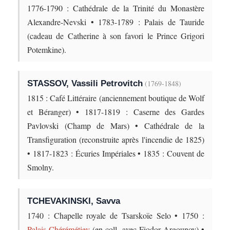
1776-1790 : Cathédrale de la Trinité du Monastère
Alexandre-Nevski • 1783-1789 : Palais de Tauride
(cadeau de Catherine à son favori le Prince Grigori
Potemkine).
STASSOV, Vassili Petrovitch
(1769-1848)
1815 : Café Littéraire (anciennement boutique de Wolf
et Béranger) • 1817-1819 : Caserne des Gardes
Pavlovski (Champ de Mars) • Cathédrale de la
Transfiguration (reconstruite après l'incendie de 1825)
• 1817-1823 : Écuries Impériales • 1835 : Couvent de
Smolny.
TCHEVAKINSKI, Savva
1740 : Chapelle royale de Tsarskoïe Selo • 1750 :
Palais Chérémétiev
(en coll. avec Fiodor Argounov) •