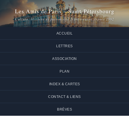
Les Amis de Paris – Saint-Pétersbourg
Culture, histoire et patrimoine franco-russe depuis 1992
ACCUEIL
LETTRES
ASSOCIATION
PLAN
INDEX & CARTES
CONTACT & LIENS
BRÈVES