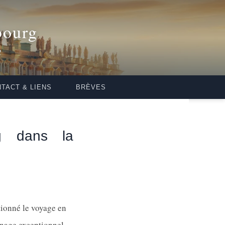
bourg
2
TACT & LIENS
BRÈVES
rg dans la
tionné le voyage en
gnage exceptionnel