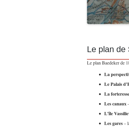
Le plan de
Le plan Baedeker de 18
La perspecti
Le Palais d’
La forteress
Les canaux
–
L’île Vassili
Les gares
– l