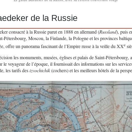
aedeker de la Russie
ker consacré à la Russie parut en 1888 en allemand (
Russland
), puis 
int-Pétersbourg, Moscou, la Finlande, la Pologne et les provinces baltiqu
e
lée, offre un panorama fascinant de l’Empire russe à la veille du XX
siè
récision les monuments, musées, églises et palais de Saint-Pétersbourg
our le voyageur de l’époque, il fournissait des informations sur les service
, les tarifs des
izvochtchik
(cochers) et les meilleurs hôtels de la persp