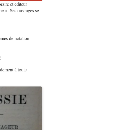
aire et éditeur
he ». Ses ouvrages se
tèmes de notation
é
idement à toute