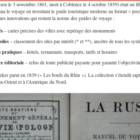
en le 3 novembre 1801, mort à Coblence le 4 octobre 1859) était un libr
nna le voyage en inventant le guide touristique moderne au format « poc
eurs innovations qui restent la norme des guides de voyage :
és
– cartes précises des villes avec repérage des monuments
oiles
– classement des sites par intérêt (* et **), ancêtre de tous les sys
 pratiques
– hôtels, restaurants, transports, tarifs et horaires
 éditoriale
– refus de toute publicité payante pour garantir l’objectivit
ker parut en 1839 (« Les bords du Rhin »). La collection s’étendit rap
n-Orient et à l’Amérique du Nord.