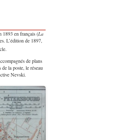
en 1893 en français (
La
es. L’édition de 1897,
cle.
, accompagnés de plans
s de la poste, le réseau
ective Nevski.