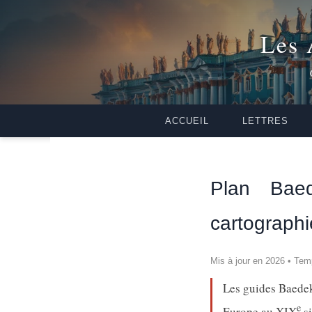
Les 
ACCUEIL
LETTRES
Plan Baed
cartograph
Mis à jour en 2026 • Tem
Les guides Baedek
e
Europe au XIX
si