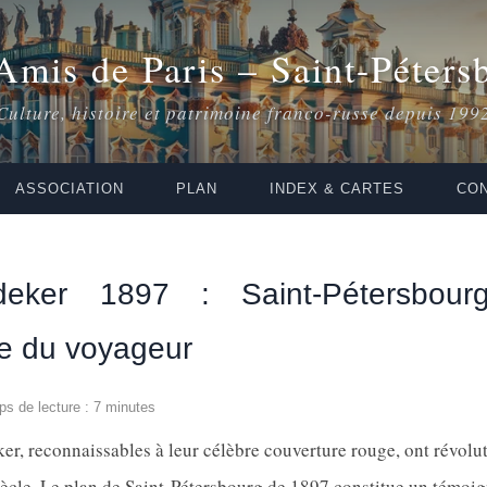
Amis de Paris – Saint-Péters
Culture, histoire et patrimoine franco-russe depuis 199
ASSOCIATION
PLAN
INDEX & CARTES
CON
eker 1897 : Saint-Pétersbou
ie du voyageur
ps de lecture : 7 minutes
er, reconnaissables à leur célèbre couverture rouge, ont révolu
ècle. Le plan de Saint-Pétersbourg de 1897 constitue un témoi