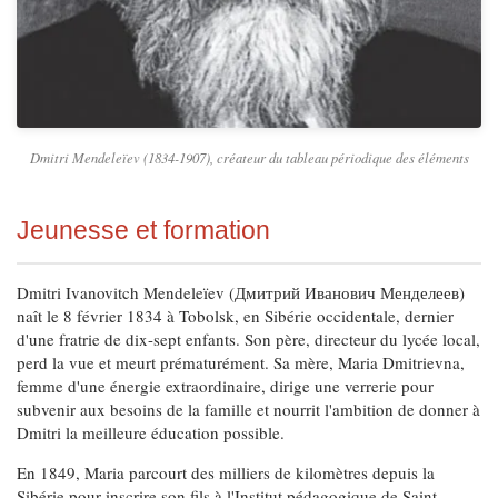
Dmitri Mendeleïev (1834-1907), créateur du tableau périodique des éléments
Jeunesse et formation
Dmitri Ivanovitch Mendeleïev (Дмитрий Иванович Менделеев)
naît le 8 février 1834 à Tobolsk, en Sibérie occidentale, dernier
d'une fratrie de dix-sept enfants. Son père, directeur du lycée local,
perd la vue et meurt prématurément. Sa mère, Maria Dmitrievna,
femme d'une énergie extraordinaire, dirige une verrerie pour
subvenir aux besoins de la famille et nourrit l'ambition de donner à
Dmitri la meilleure éducation possible.
En 1849, Maria parcourt des milliers de kilomètres depuis la
Sibérie pour inscrire son fils à l'Institut pédagogique de Saint-