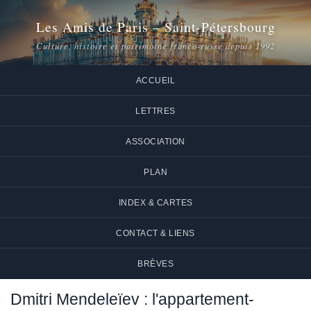
Les Amis de Paris – Saint-Pétersbourg
Culture, histoire et patrimoine franco-russe depuis 1992
ACCUEIL
LETTRES
ASSOCIATION
PLAN
INDEX & CARTES
CONTACT & LIENS
BRÈVES
Dmitri Mendeleïev : l'appartement-