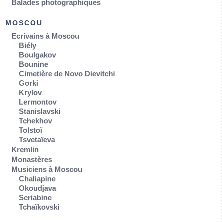
Balades photographiques
MOSCOU
Ecrivains à Moscou
Biély
Boulgakov
Bounine
Cimetière de Novo Dievitchi
Gorki
Krylov
Lermontov
Stanislavski
Tchekhov
Tolstoï
Tsvetaïeva
Kremlin
Monastères
Musiciens à Moscou
Chaliapine
Okoudjava
Scriabine
Tchaïkovski