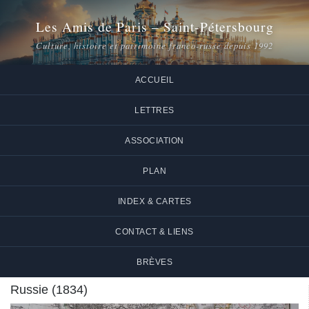
Les Amis de Paris – Saint-Pétersbourg
Culture, histoire et patrimoine franco-russe depuis 1992
ACCUEIL
LETTRES
ASSOCIATION
PLAN
INDEX & CARTES
CONTACT & LIENS
BRÈVES
Russie (1834)