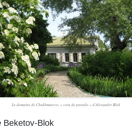
Le domaine de Chakhmatovo, « coin de paradis » d’Alexandre Blok
 Beketov-Blok