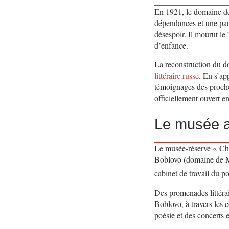
En 1921, le domaine de
dépendances et une part
désespoir. Il mourut le
d’enfance.
La reconstruction du do
littéraire russe
. En s’ap
témoignages des proche
officiellement ouvert e
Le musée a
Le musée-réserve « Ch
Boblovo (domaine de Me
cabinet de travail du p
Des promenades littéra
Boblovo, à travers les 
poésie et des concerts e