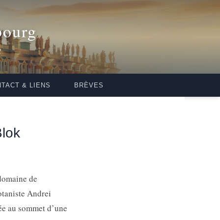
bourg
2
TACT & LIENS
BRÈVES
Blok
 domaine de
otaniste Andrei
pée au sommet d’une