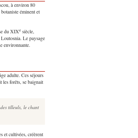
scou, à environ 80
 botaniste éminent et
e
sse du XIX
siècle,
re Loutosnia. Le paysage
ne environnante.
ge adulte. Ces séjours
 les forêts, se baignait
es tilleuls, le chant
s et cultivées, créèrent