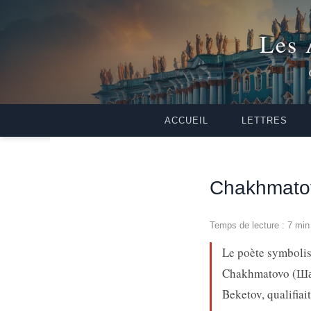
Les 
ACCUEIL
LETTRES
Chakhmatovo
Temps de lecture : 7 min
Le poète symboli
Chakhmatovo (Шахм
Beketov, qualifia