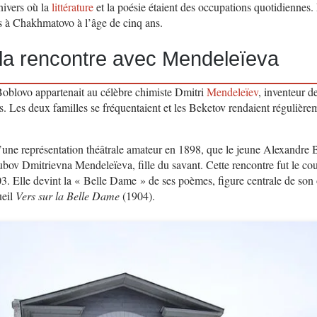
nivers où la
littérature
et la poésie étaient des occupations quotidiennes
rs à Chakhmatovo à l’âge de cinq ans.
 la rencontre avec Mendeleïeva
oblovo appartenait au célèbre chimiste Dmitri
Mendeleïev
, inventeur de
. Les deux familles se fréquentaient et les Beketov rendaient régulièrem
’une représentation théâtrale amateur en 1898, que le jeune Alexandre B
ubov Dmitrievna Mendeleïeva, fille du savant. Cette rencontre fut le co
. Elle devint la « Belle Dame » de ses poèmes, figure centrale de son
ueil
Vers sur la Belle Dame
(1904).