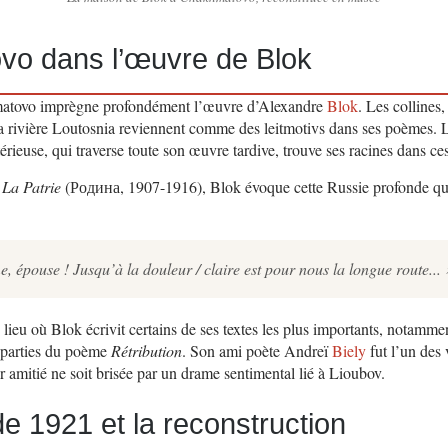
o dans l’œuvre de Blok
atovo imprègne profondément l’œuvre d’Alexandre
Blok
. Les collines,
 la rivière Loutosnia reviennent comme des leitmotivs dans ses poèmes. 
stérieuse, qui traverse toute son œuvre tardive, trouve ses racines dans c
e
La Patrie
(Родина, 1907-1916), Blok évoque cette Russie profonde qu’
 épouse ! Jusqu’à la douleur / claire est pour nous la longue route... 
 lieu où Blok écrivit certains de ses textes les plus importants, notamm
 parties du poème
Rétribution
. Son ami poète Andreï
Biely
fut l’un des 
 amitié ne soit brisée par un drame sentimental lié à Lioubov.
de 1921 et la reconstruction