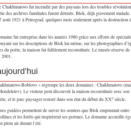
 Chakhmatovo fut incendié par des paysans lors des troubles révolution
ie des archives familiales furent détruits. Blok, déjà gravement malade, 
 7 août 1921 à Petrograd, quelques mois seulement après la destruction 
maine fut entreprise dans les années 1980 grâce aux efforts de spéciali
puyant sur les descriptions de Blok lui-même, sur les photographies d’é
s du poète, la maison fut fidèlement reconstituée. Le musée-réserve d
n 2001.
ujourd’hui
akhmatovo-Boblovo » regroupe les deux domaines : Chakhmatovo (mai
ndeleïev). Le visiteur peut découvrir la maison reconstituée avec son 
e
oète, et le parc paysager restoré dans son état du début du XX
siècle.
ires guidées permettent de suivre les sentiers que Blok empruntait entr
collines et les forêts qui inspirèrent ses poèmes. Le domaine accueille ég
n plein air durant l’été.