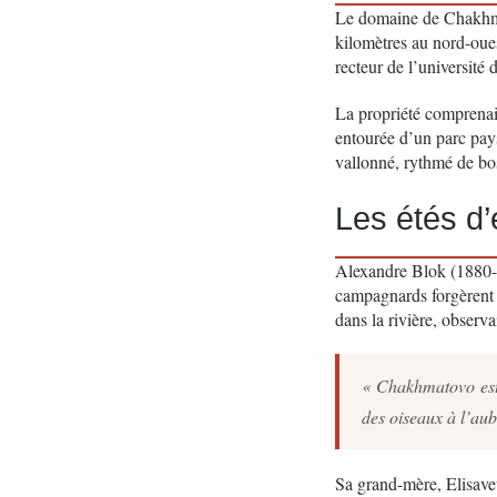
Le domaine de Chakhmat
kilomètres au nord-oues
recteur de l’université
La propriété comprenai
entourée d’un parc pays
vallonné, rythmé de bos
Les étés d
Alexandre Blok (1880-1
campagnards forgèrent sa
dans la rivière, observa
« Chakhmatovo est m
des oiseaux à l’aub
Sa grand-mère, Elisaveta