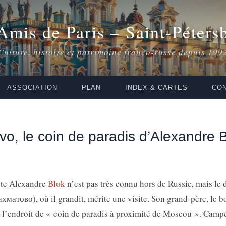
Amis de Paris – Saint-Péters
Culture, histoire et patrimoine franco-russe depuis 199
ASSOCIATION
PLAN
INDEX & CARTES
CON
, le coin de paradis d’Alexandre 
ste Alexandre
Blok
n’est pas très connu hors de Russie, mais le
атово), où il grandit, mérite une visite. Son grand-père, le b
it l’endroit de « coin de paradis à proximité de Moscou ». Cam