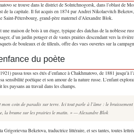
ovo se trouve dans le district de Solntchnogorsk, dans l’oblast de Mo
t de la capitale. Il fut acquis en 1874 par Andrei Nikolaevitch Beketov,
 de Saint-Pétersbourg, grand-père maternel d’Alexandre Blok.
t une maison de bois à un étage, typique des datchas de la noblesse ru
ager, d’un jardin potager et de vastes prairies descendant vers la riviè
quets de bouleaux et de tilleuls, offre des vues ouvertes sur la campag
’enfance du poète
921) passa tous ses étés d’enfance à Chakhmatovo, de 1881 jusqu’à l’â
 sensibilité poétique et son amour de la nature russe. L’enfant explorait
it les paysans au travail dans les champs.
on coin de paradis sur terre. Ici tout parle à l’âme : le bruissement d
e, la brume sur les prairies le matin. » — Alexandre Blok
 Grigorievna Beketova, traductrice littéraire, et ses tantes, toutes lettrée