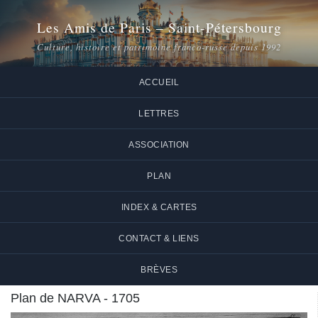
Les Amis de Paris – Saint-Pétersbourg
Culture, histoire et patrimoine franco-russe depuis 1992
ACCUEIL
LETTRES
ASSOCIATION
PLAN
INDEX & CARTES
CONTACT & LIENS
BRÈVES
Plan de NARVA - 1705