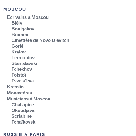
MOSCOU
Ecrivains à Moscou
Biély
Boulgakov
Bounine
Cimetière de Novo Dievitchi
Gorki
Krylov
Lermontov
Stanislavski
Tchekhov
Tolstoï
Tsvetaïeva
Kremlin
Monastères
Musiciens à Moscou
Chaliapine
Okoudjava
Scriabine
Tchaïkovski
RUSSIE À PARIS