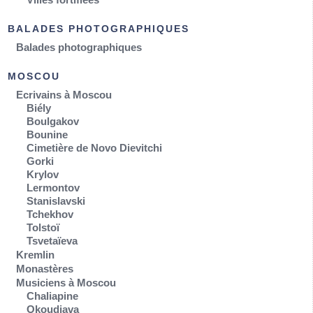
BALADES PHOTOGRAPHIQUES
Balades photographiques
MOSCOU
Ecrivains à Moscou
Biély
Boulgakov
Bounine
Cimetière de Novo Dievitchi
Gorki
Krylov
Lermontov
Stanislavski
Tchekhov
Tolstoï
Tsvetaïeva
Kremlin
Monastères
Musiciens à Moscou
Chaliapine
Okoudjava