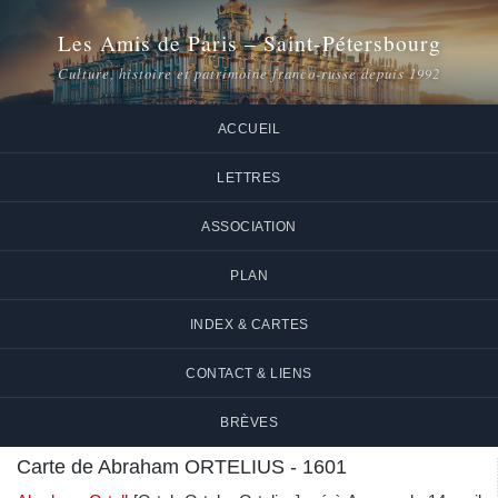
Les Amis de Paris – Saint-Pétersbourg
Culture, histoire et patrimoine franco-russe depuis 1992
ACCUEIL
LETTRES
ASSOCIATION
PLAN
INDEX & CARTES
CONTACT & LIENS
BRÈVES
Carte de Abraham ORTELIUS - 1601