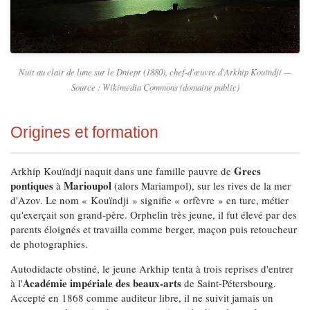
Nuit au clair de lune sur le Dniepr
(1880), chef-d'œuvre d'Arkhip Kouïndji —
Source : Wikimedia Commons (domaine public)
Origines et formation
Grecs
Arkhip Kouïndji naquit dans une famille pauvre de
pontiques
Marioupol
à
(alors Mariampol), sur les rives de la mer
d'Azov. Le nom « Kouïndji » signifie « orfèvre » en turc, métier
qu'exerçait son grand-père. Orphelin très jeune, il fut élevé par des
parents éloignés et travailla comme berger, maçon puis retoucheur
de photographies.
Autodidacte obstiné, le jeune Arkhip tenta à trois reprises d'entrer
Académie impériale des beaux-arts
à l'
de Saint-Pétersbourg.
Accepté en 1868 comme auditeur libre, il ne suivit jamais un