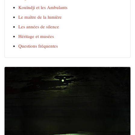
Kouïndji et les Ambulants
Le maître de la lumière
Les années de silence
Héritage et musées
Questions fréquentes