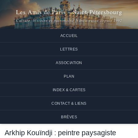
Les Amis de Paris – Saint-Pétersbourg
Culture, histoire et patrimoine franco-russe depuis 1992
ACCUEIL
LETTRES
ASSOCIATION
PLAN
INDEX & CARTES
CONTACT & LIENS
BRÈVES
Arkhip Kouïndji : peintre paysagiste