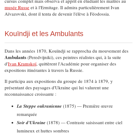
cursus complet mais observa et apprit en étudiant les maîtres au
musée Russe
et à l'Ermitage. Il admira particulièrement Ivan
Aïvazovski, dont il tenta de devenir l'élève à Féodossia.
Kouïndji et les Ambulants
Dans les années 1870, Kouïndji se rapprocha du mouvement des
Ambulants
(Peredvijniki), ces peintres réalistes qui, à la suite
d'
Ivan Kramskoï
, quittèrent l'Académie pour organiser des
expositions itinérantes à travers la Russie.
Il participa aux expositions du groupe de 1874 à 1879, y
présentant des paysages d'Ukraine qui lui valurent une
reconnaissance croissante :
La Steppe oukranienne
(1875) — Première œuvre
remarquée
Soir d'Ukraine
(1878) — Contraste saisissant entre ciel
lumineux et huttes sombres