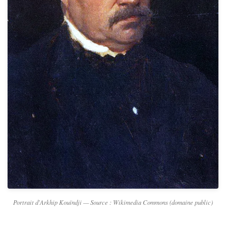
Portrait d'Arkhip Kouïndji — Source : Wikimedia Commons (domaine public)