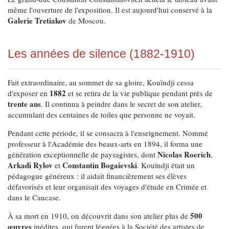
même l'ouverture de l'exposition. Il est aujourd'hui conservé à la
Galerie Tretiakov
de Moscou.
Les années de silence (1882-1910)
Fait extraordinaire, au sommet de sa gloire, Kouïndji cessa
1882
d'exposer en
et se retira de la vie publique pendant près de
trente ans
. Il continua à peindre dans le secret de son atelier,
accumulant des centaines de toiles que personne ne voyait.
Pendant cette période, il se consacra à l'enseignement. Nommé
professeur à l'Académie des beaux-arts en 1894, il forma une
Nicolas Roerich
génération exceptionnelle de paysagistes, dont
,
Arkadi Rylov
Constantin Bogaievski
et
. Kouïndji était un
pédagogue généreux : il aidait financièrement ses élèves
défavorisés et leur organisait des voyages d'étude en Crimée et
dans le Caucase.
500
À sa mort en 1910, on découvrit dans son atelier plus de
œuvres
inédites, qui furent léguées à la Société des artistes de