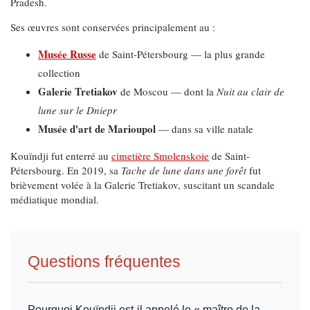
Pradesh.
Ses œuvres sont conservées principalement au :
Musée Russe
de Saint-Pétersbourg — la plus grande
collection
Galerie Tretiakov
de Moscou — dont la
Nuit au clair de
lune sur le Dniepr
Musée d'art de Marioupol
— dans sa ville natale
Kouïndji fut enterré au
cimetière Smolenskoie
de Saint-
Pétersbourg. En 2019, sa
Tache de lune dans une forêt
fut
brièvement volée à la Galerie Tretiakov, suscitant un scandale
médiatique mondial.
Questions fréquentes
Pourquoi Kouïndji est-il appelé le « maître de la