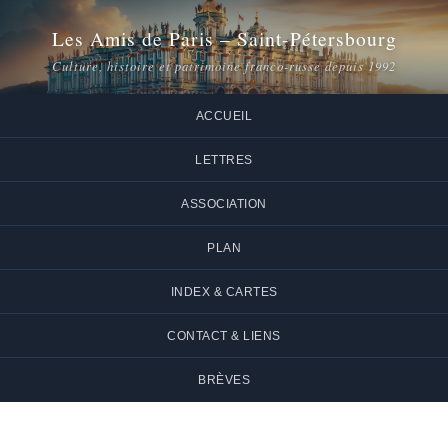
Les Amis de Paris – Saint-Pétersbourg
Culture, histoire et patrimoine franco-russe depuis 1992
ACCUEIL
LETTRES
ASSOCIATION
PLAN
INDEX & CARTES
CONTACT & LIENS
BRÈVES