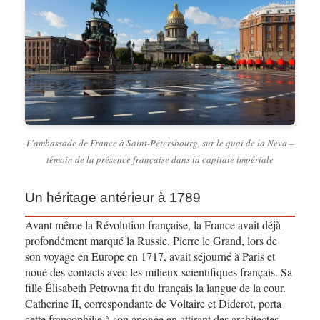
L'ambassade de France à Saint-Pétersbourg, sur le quai de la Neva –
témoin de la présence française dans la capitale impériale
Un héritage antérieur à 1789
Avant même la Révolution française, la France avait déjà
profondément marqué la Russie. Pierre le Grand, lors de
son voyage en Europe en 1717, avait séjourné à Paris et
noué des contacts avec les milieux scientifiques français. Sa
fille Élisabeth Petrovna fit du français la langue de la cour.
Catherine II, correspondante de Voltaire et Diderot, porta
cette francophilie à son apogée en attirant des architectes,