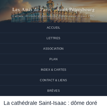
Les Amis de Paris – Saint-Pétersbourg
Culture, histoire et patrimoine franco-russe depuis 1992
ACCUEIL
LETTRES
ASSOCIATION
PLAN
INDEX & CARTES
CONTACT & LIENS
BRÈVES
La cathédrale Saint-Isaac : dôme doré