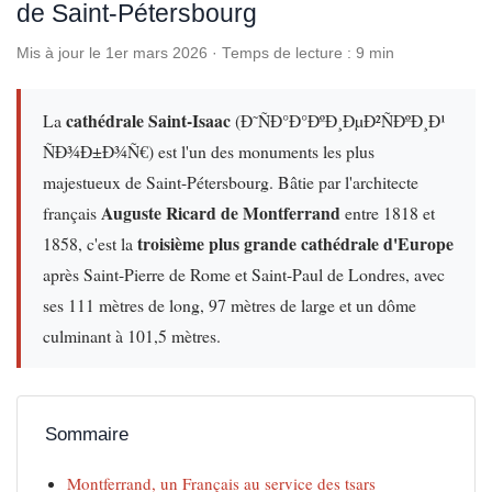
de Saint-Pétersbourg
Mis à jour le 1er mars 2026 · Temps de lecture : 9 min
cathédrale Saint-Isaac
La
(Ð˜ÑÐ°Ð°ÐºÐ¸ÐµÐ²ÑÐºÐ¸Ð¹
ÑÐ¾Ð±Ð¾Ñ€) est l'un des monuments les plus
majestueux de Saint-Pétersbourg. Bâtie par l'architecte
Auguste Ricard de Montferrand
français
entre 1818 et
troisième plus grande cathédrale d'Europe
1858, c'est la
après Saint-Pierre de Rome et Saint-Paul de Londres, avec
ses 111 mètres de long, 97 mètres de large et un dôme
culminant à 101,5 mètres.
Sommaire
Montferrand, un Français au service des tsars