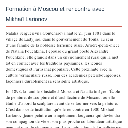
Formation à Moscou et rencontre avec
Mikhaïl Larionov
Natalia Sergueïevna Gontcharova naît le 21 juin 1881 dans le
village de Ladyjino, dans le gouvernement de Toula, au sein
d’une famille de la noblesse terrienne russe. Arrière-petite-nièce
de Natalia Pouchkina, l’épouse du grand poète Alexandre
Pouchkine, elle grandit dans un environnement rural qui la met
tôt en contact avec les traditions paysannes, les icônes
domestiques et l’artisanat populaire. Cette proximité avec la
culture vernaculaire russe, loin des académies pétersbourgeoises,
façonnera durablement sa sensibilité artistique.
En 1898, la famille s’installe à Moscou et Natalia intègre l’École
de peinture, de sculpture et d’architecture de Moscou, où elle
étudie d’abord la sculpture avant de se tourner vers la peinture.
C’est dans cette institution qu’elle rencontre en 1900 Mikhaïl
Larionov, jeune peintre au tempérament fougueux qui deviendra
son compagnon de vie et son plus proche collaborateur artistique
pendant plus de cinquante ans. Leur union, jamais formalisée par