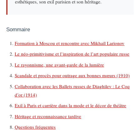
esthétiques, son exil parisien et son héritage.
Sommaire
Formation à Moscou et rencontre avec Mikhaïl Larionov
Le néo-primitivisme et l’inspiration de l’art populaire russe
Le rayonnisme, une avant-garde de la lumière
Scandale et procès pour outrage aux bonnes mœurs (1910)
Collaboration avec les Ballets russes de Diaghilev : Le Coq
d’or (1914)
Exil à Paris et carrière dans la mode et le décor de théâtre
Héritage et reconnaissance tardive
Questions fréquentes