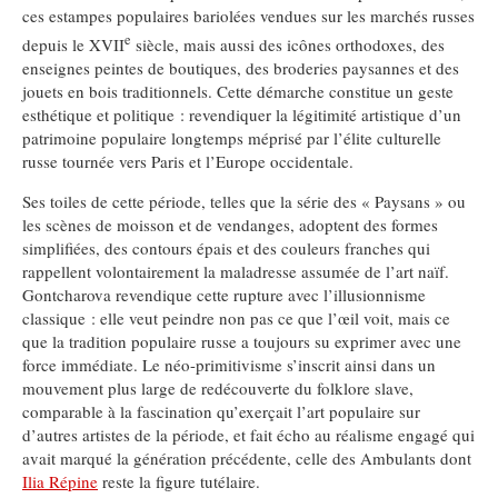
ces estampes populaires bariolées vendues sur les marchés russes
e
depuis le XVII
siècle, mais aussi des icônes orthodoxes, des
enseignes peintes de boutiques, des broderies paysannes et des
jouets en bois traditionnels. Cette démarche constitue un geste
esthétique et politique : revendiquer la légitimité artistique d’un
patrimoine populaire longtemps méprisé par l’élite culturelle
russe tournée vers Paris et l’Europe occidentale.
Ses toiles de cette période, telles que la série des « Paysans » ou
les scènes de moisson et de vendanges, adoptent des formes
simplifiées, des contours épais et des couleurs franches qui
rappellent volontairement la maladresse assumée de l’art naïf.
Gontcharova revendique cette rupture avec l’illusionnisme
classique : elle veut peindre non pas ce que l’œil voit, mais ce
que la tradition populaire russe a toujours su exprimer avec une
force immédiate. Le néo-primitivisme s’inscrit ainsi dans un
mouvement plus large de redécouverte du folklore slave,
comparable à la fascination qu’exerçait l’art populaire sur
d’autres artistes de la période, et fait écho au réalisme engagé qui
avait marqué la génération précédente, celle des Ambulants dont
Ilia Répine
reste la figure tutélaire.