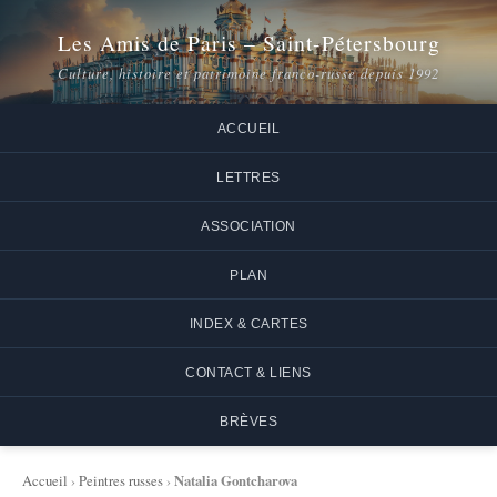
Les Amis de Paris – Saint-Pétersbourg
Culture, histoire et patrimoine franco-russe depuis 1992
ACCUEIL
LETTRES
ASSOCIATION
PLAN
INDEX & CARTES
CONTACT & LIENS
BRÈVES
Natalia Gontcharova
Accueil
›
Peintres russes
›