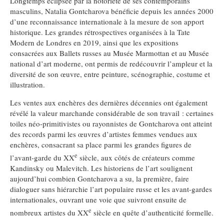
Longtemps éclipsée par la notoriété de ses contemporains
masculins, Natalia Gontcharova bénéficie depuis les années 2000
d’une reconnaissance internationale à la mesure de son apport
historique. Les grandes rétrospectives organisées à la Tate
Modern de Londres en 2019, ainsi que les expositions
consacrées aux Ballets russes au Musée Marmottan et au Musée
national d’art moderne, ont permis de redécouvrir l’ampleur et la
diversité de son œuvre, entre peinture, scénographie, costume et
illustration.
Les ventes aux enchères des dernières décennies ont également
révélé la valeur marchande considérable de son travail : certaines
toiles néo-primitivistes ou rayonnistes de Gontcharova ont atteint
des records parmi les œuvres d’artistes femmes vendues aux
enchères, consacrant sa place parmi les grandes figures de
e
l’avant-garde du XX
siècle, aux côtés de créateurs comme
Kandinsky ou Malevitch. Les historiens de l’art soulignent
aujourd’hui combien Gontcharova a su, la première, faire
dialoguer sans hiérarchie l’art populaire russe et les avant-gardes
internationales, ouvrant une voie que suivront ensuite de
e
nombreux artistes du XX
siècle en quête d’authenticité formelle.