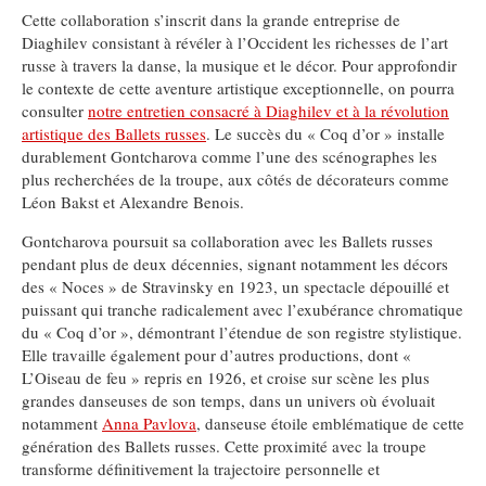
Cette collaboration s’inscrit dans la grande entreprise de
Diaghilev consistant à révéler à l’Occident les richesses de l’art
russe à travers la danse, la musique et le décor. Pour approfondir
le contexte de cette aventure artistique exceptionnelle, on pourra
consulter
notre entretien consacré à Diaghilev et à la révolution
artistique des Ballets russes
. Le succès du « Coq d’or » installe
durablement Gontcharova comme l’une des scénographes les
plus recherchées de la troupe, aux côtés de décorateurs comme
Léon Bakst et Alexandre Benois.
Gontcharova poursuit sa collaboration avec les Ballets russes
pendant plus de deux décennies, signant notamment les décors
des « Noces » de Stravinsky en 1923, un spectacle dépouillé et
puissant qui tranche radicalement avec l’exubérance chromatique
du « Coq d’or », démontrant l’étendue de son registre stylistique.
Elle travaille également pour d’autres productions, dont «
L’Oiseau de feu » repris en 1926, et croise sur scène les plus
grandes danseuses de son temps, dans un univers où évoluait
notamment
Anna Pavlova
, danseuse étoile emblématique de cette
génération des Ballets russes. Cette proximité avec la troupe
transforme définitivement la trajectoire personnelle et