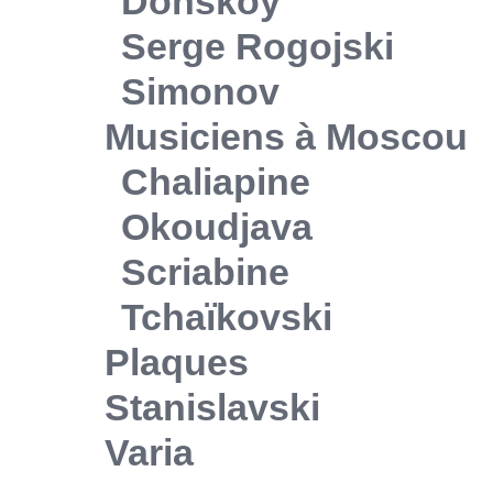
Donskoy
Serge Rogojski
Simonov
Musiciens à Moscou
Chaliapine
Okoudjava
Scriabine
Tchaïkovski
Plaques
Stanislavski
Varia