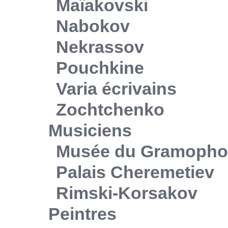
Maïakovski
Nabokov
Nekrassov
Pouchkine
Varia écrivains
Zochtchenko
Musiciens
Musée du Gramoph
Palais Cheremetiev
Rimski-Korsakov
Peintres