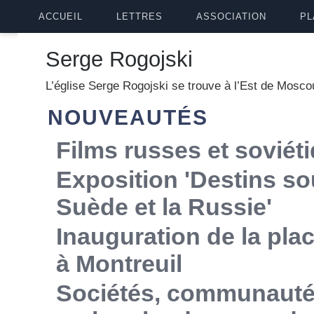
ACCUEIL
LETTRES
ASSOCIATION
PL
Serge Rogojski
L’église Serge Rogojski se trouve à l’Est de Moscou
NOUVEAUTÉS
Films russes et soviét
Exposition 'Destins so
Suède et la Russie'
Inauguration de la p
à Montreuil
Sociétés, communautés,