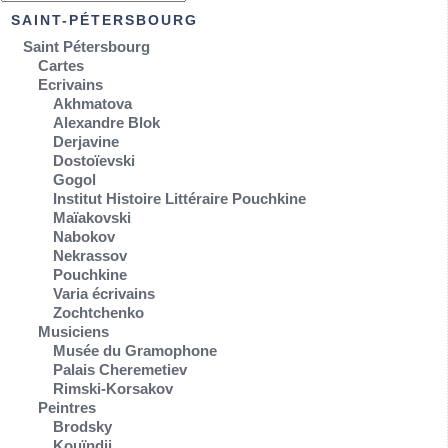
SAINT-PÉTERSBOURG
Saint Pétersbourg
Cartes
Ecrivains
Akhmatova
Alexandre Blok
Derjavine
Dostoïevski
Gogol
Institut Histoire Littéraire Pouchkine
Maïakovski
Nabokov
Nekrassov
Pouchkine
Varia écrivains
Zochtchenko
Musiciens
Musée du Gramophone
Palais Cheremetiev
Rimski-Korsakov
Peintres
Brodsky
Kouïndji