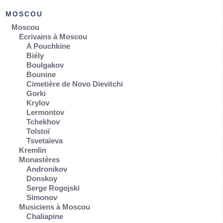
MOSCOU
Moscou
Ecrivains à Moscou
A Pouchkine
Biély
Boulgakov
Bounine
Cimetière de Novo Dievitchi
Gorki
Krylov
Lermontov
Tchekhov
Tolstoï
Tsvetaïeva
Kremlin
Monastères
Andronikov
Donskoy
Serge Rogojski
Simonov
Musiciens à Moscou
Chaliapine