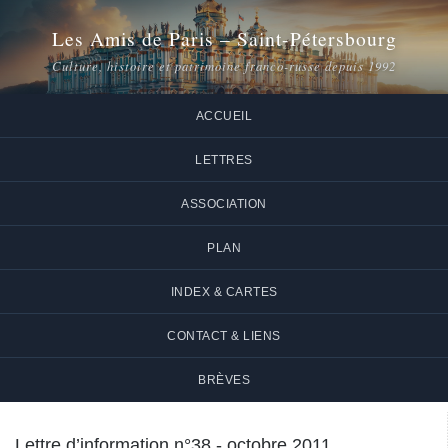
Les Amis de Paris – Saint-Pétersbourg
Culture, histoire et patrimoine franco-russe depuis 1992
ACCUEIL
LETTRES
ASSOCIATION
PLAN
INDEX & CARTES
CONTACT & LIENS
BRÈVES
Lettre d’information n°38 - octobre 2011