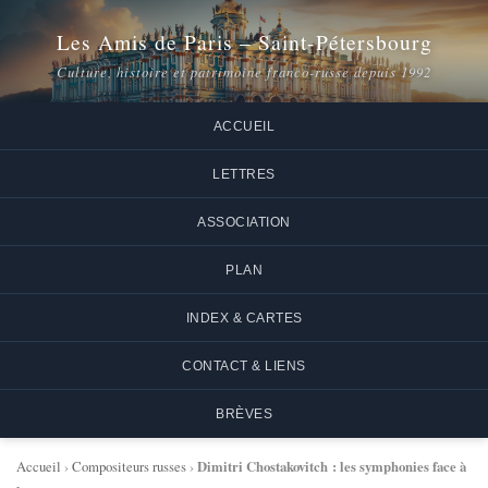
Les Amis de Paris – Saint-Pétersbourg
Culture, histoire et patrimoine franco-russe depuis 1992
ACCUEIL
LETTRES
ASSOCIATION
PLAN
INDEX & CARTES
CONTACT & LIENS
BRÈVES
Dimitri Chostakovitch : les symphonies face à
Accueil
›
Compositeurs russes
›