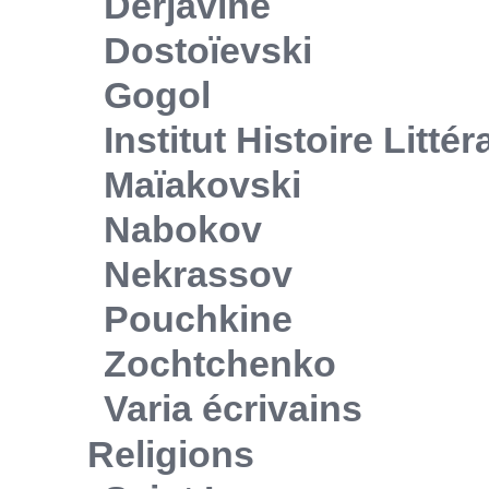
Derjavine
Dostoïevski
Gogol
Institut Histoire Litté
Maïakovski
Nabokov
Nekrassov
Pouchkine
Zochtchenko
Varia écrivains
Religions