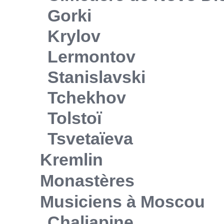
Gorki
Krylov
Lermontov
Stanislavski
Tchekhov
Tolstoï
Tsvetaïeva
Kremlin
Monastères
Musiciens à Moscou
Chaliapine