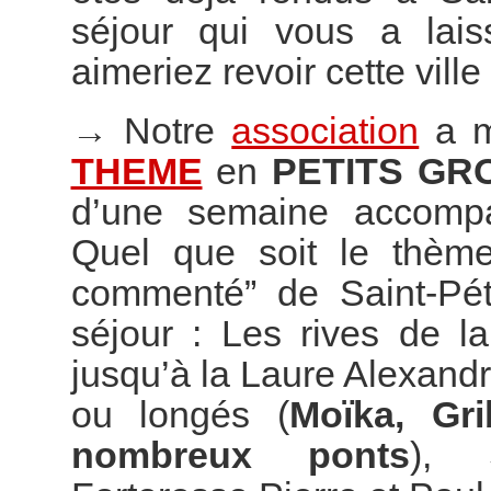
séjour qui vous a lai
aimeriez revoir cette vill
→
Notre
association
a m
THEME
en
PETITS GR
d’une semaine accompag
Quel que soit le thème
commenté” de Saint-Pét
séjour : Les rives de l
jusqu’à la Laure Alexand
ou longés (
Moïka, Gr
nombreux ponts
), S