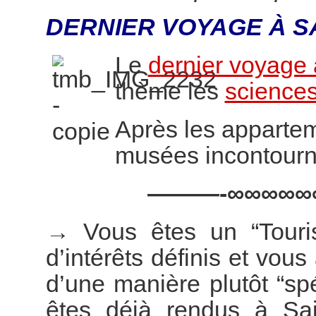
DERNIER VOYAGE À S
Le
dernier voyage 
thème les
sciences
Après les appartem
musées incontourn
———-∞∞∞∞∞
→
Vous êtes un “Touri
d’intérêts définis et vous
d’une manière plutôt “s
êtes déjà rendus à Sai