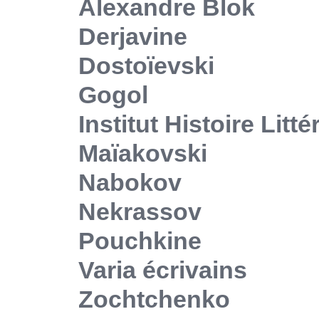
Alexandre Blok
Derjavine
Dostoïevski
Gogol
Institut Histoire Litt
Maïakovski
Nabokov
Nekrassov
Pouchkine
Varia écrivains
Zochtchenko