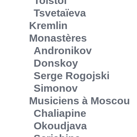
Tolstoï
Tsvetaïeva
Kremlin
Monastères
Andronikov
Donskoy
Serge Rogojski
Simonov
Musiciens à Moscou
Chaliapine
Okoudjava