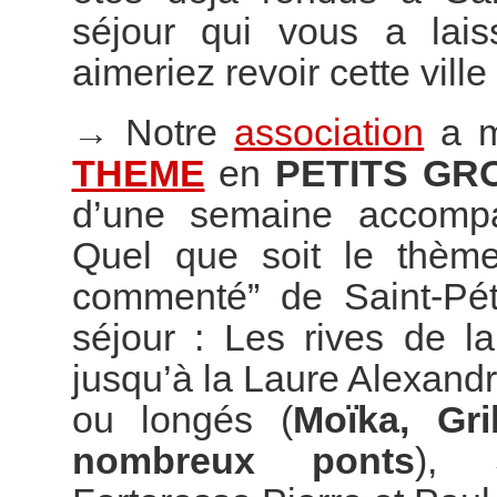
séjour qui vous a lai
aimeriez revoir cette vill
→
Notre
association
a m
THEME
en
PETITS GR
d’une semaine accompag
Quel que soit le thème
commenté” de Saint-Pét
séjour : Les rives de l
jusqu’à la Laure Alexand
ou longés (
Moïka, Gr
nombreux ponts
), S