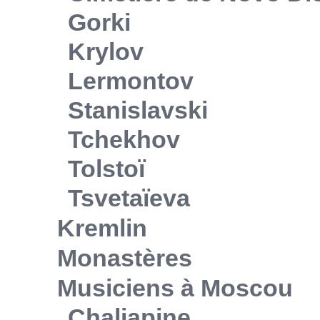
Gorki
Krylov
Lermontov
Stanislavski
Tchekhov
Tolstoï
Tsvetaïeva
Kremlin
Monastères
Musiciens à Moscou
Chaliapine