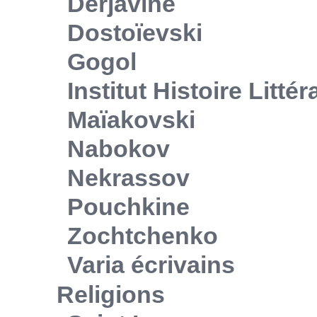
Derjavine
Dostoïevski
Gogol
Institut Histoire Litté
Maïakovski
Nabokov
Nekrassov
Pouchkine
Zochtchenko
Varia écrivains
Religions