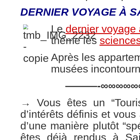
DERNIER VOYAGE À S
Le
dernier voyage 
thème les
sciences
Après les appartem
musées incontourn
———-∞∞∞∞∞
→
Vous êtes un “Touri
d’intérêts définis et vous
d’une manière plutôt “s
êtes déjà rendus à Sai