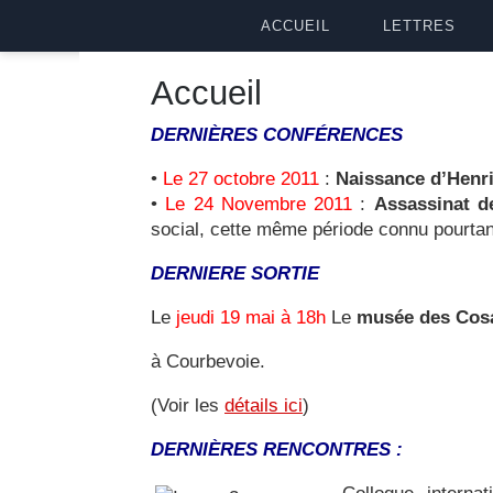
ACCUEIL
LETTRES
Accueil
DERNIÈRES
CONFÉRENCES
•
Le 27 octobre 2011
:
Naissance d’Henr
•
Le 24 Novembre 2011
:
Assassinat 
social, cette même période connu pourtan
DERNIERE SORTIE
Le
jeudi 19 mai à 18h
Le
musée des Cosa
à Courbevoie.
(Voir les
détails ici
)
DERNIÈRES RENCONTRES :