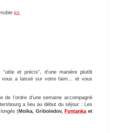
visible
ici.
“utile et précis”, d’une manière plutôt
i vous a laissé sur votre faim… et vous
ée de l’ordre d’une semaine accompagné
tersbourg a lieu au début du séjour : Les
longés (
Moïka, Griboïedov,
Fontanka
et