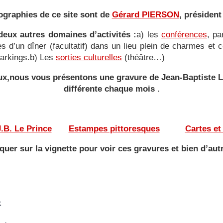
ographies de ce site sont de
Gérard PIERSON
, président
eux autres domaines d’activités :
a) les
conférences
, pa
ies d’un dîner (facultatif) dans un lieu plein de charmes e
 parkings.b) Les
sorties culturelles
(théâtre…)
yeux,nous vous présentons une gravure de Jean-Baptiste
différente
chaque mois .
———
——-
.B. Le Prince
——
Estampes pittoresques
———
Cartes et
iquer sur la vignette pour voir ces gravures et bien d’aut
k