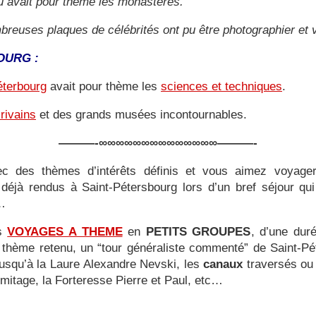
 avait pour thème les monastères.
breuses plaques de célébrités ont pu être photographier et 
OURG :
éterbourg
avait pour thème les
sciences et techniques
.
rivains
et des grands musées incontournables.
———-∞∞∞∞∞∞∞∞∞∞∞∞∞∞———-
ec des thèmes d’intérêts définis et vous aimez voyager 
déjà rendus à Saint-Pétersbourg lors d’un bref séjour qu
s…
es
VOYAGES A THEME
en
PETITS GROUPES
, d’une dur
le thème retenu, un “tour généraliste commenté” de Saint-Pé
jusqu’à la Laure Alexandre Nevski, les
canaux
traversés ou 
Ermitage, la Forteresse Pierre et Paul, etc…