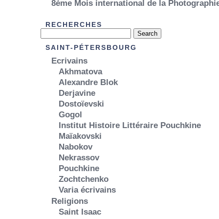
8ème Mois international de la Photograph
RECHERCHES
SAINT-PÉTERSBOURG
Ecrivains
Akhmatova
Alexandre Blok
Derjavine
Dostoïevski
Gogol
Institut Histoire Littéraire Pouchkine
Maïakovski
Nabokov
Nekrassov
Pouchkine
Zochtchenko
Varia écrivains
Religions
Saint Isaac