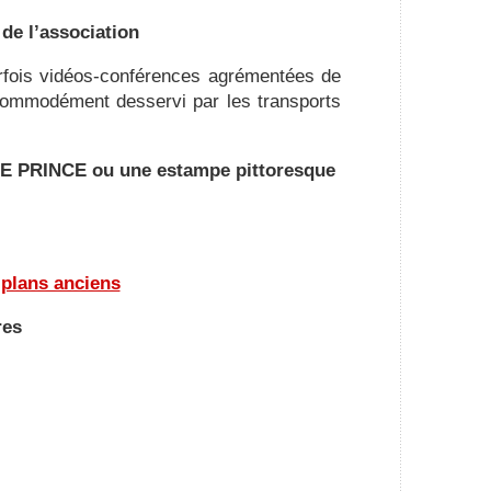
 de l’association
rfois vidéos-conférences agrémentées de
t commodément desservi par les transports
 LE PRINCE ou une estampe pittoresque
 plans anciens
res