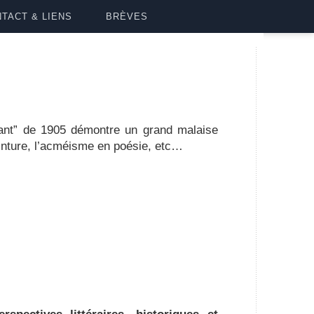
TACT & LIENS
BRÈVES
lant” de 1905 démontre un grand malaise
einture, l’acméisme en poésie, etc…