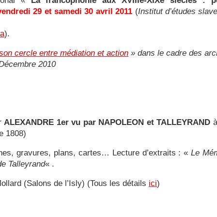
tional «
La francophonie aux XVIIIe-XIXe siècles : per
vendredi 29 et samedi 30 avril 2011
(
Institut d’études slav
la
).
son cercle entre médiation et action
» dans le cadre des arch
. Décembre 2010
ur
ALEXANDRE 1er vu par NAPOLEON et TALLEYRAND
e 1808)
hes, gravures, plans, cartes… Lecture d’extraits : «
Le Mém
e Talleyrand
« .
llard (Salons de l’Isly) (Tous les détails
ici
)