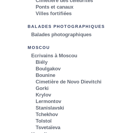
Cimetière des célébrités
Ponts et canaux
Villes fortifiées
BALADES PHOTOGRAPHIQUES
Balades photographiques
MOSCOU
Ecrivains à Moscou
Biély
Boulgakov
Bounine
Cimetière de Novo Dievitchi
Gorki
Krylov
Lermontov
Stanislavski
Tchekhov
Tolstoï
Tsvetaïeva