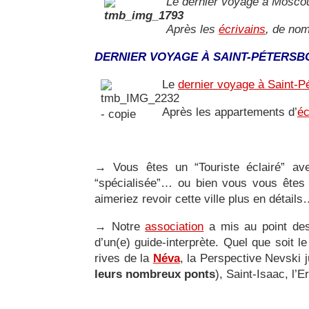
Le dernier voyage à Moscou
Après les
écrivains
, de nom
DERNIER VOYAGE À SAINT-PÉTERSB
Le
dernier voyage à Saint-P
Après les appartements d’
éc
→
Vous êtes un “Touriste éclairé” av
“spécialisée”… ou bien vous vous êtes 
aimeriez revoir cette ville plus en détail
→
Notre
association
a mis au point d
d’un(e) guide-interprète. Quel que soit 
rives de la
Néva
, la Perspective Nevski 
leurs nombreux ponts
), Saint-Isaac, l’