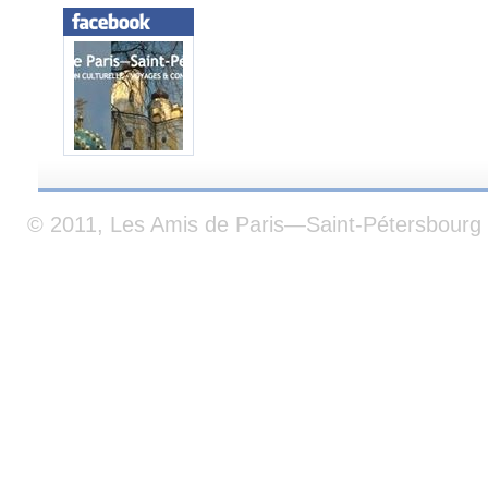
© 2011, Les Amis de Paris—Saint-Pétersbourg