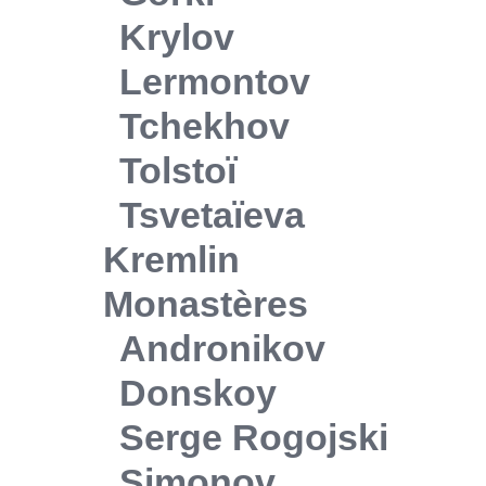
Krylov
Lermontov
Tchekhov
Tolstoï
Tsvetaïeva
Kremlin
Monastères
Andronikov
Donskoy
Serge Rogojski
Simonov