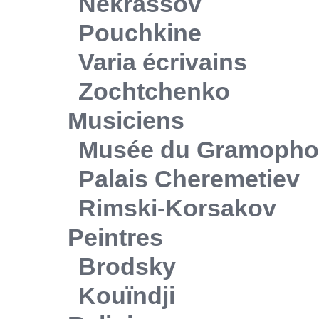
Nekrassov
Pouchkine
Varia écrivains
Zochtchenko
Musiciens
Musée du Gramoph
Palais Cheremetiev
Rimski-Korsakov
Peintres
Brodsky
Kouïndji