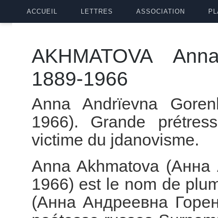
ACCUEIL
LETTRES
ASSOCIATION
PL
AKHMATOVA Anna 
1889-1966
Anna Andrïevna Gore
1966). Grande prétres
victime du jdanovisme.
Anna Akhmatova (Анна А
1966) est le nom de pl
(Анна Андреевна Горенк