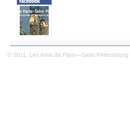
© 2011, Les Amis de Paris—Saint-Pétersbourg