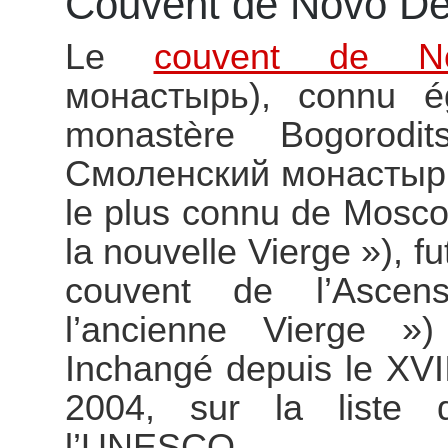
Couvent de Novo Dev
Le
couvent de Nov
монастырь), connu 
monastère Bogorodit
Смоленский монастырь) 
le plus connu de Mosco
la nouvelle Vierge »), fu
couvent de l’Ascens
l’ancienne Vierge 
Inchangé depuis le XVIIe
2004, sur la liste 
l’UNESCO.