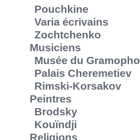
Pouchkine
Varia écrivains
Zochtchenko
Musiciens
Musée du Gramoph
Palais Cheremetiev
Rimski-Korsakov
Peintres
Brodsky
Kouïndji
Religions