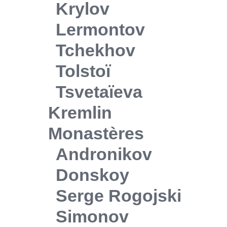
Krylov
Lermontov
Tchekhov
Tolstoï
Tsvetaïeva
Kremlin
Monastères
Andronikov
Donskoy
Serge Rogojski
Simonov