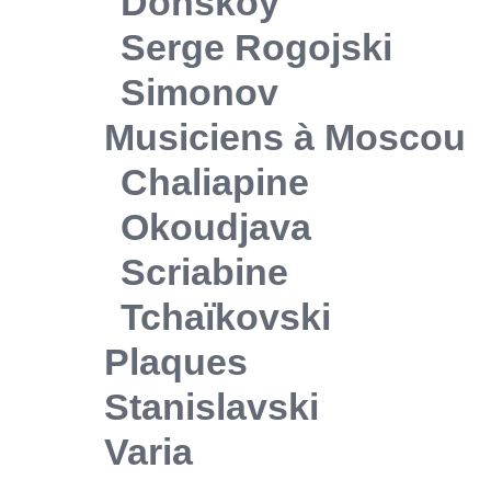
Donskoy
Serge Rogojski
Simonov
Musiciens à Moscou
Chaliapine
Okoudjava
Scriabine
Tchaïkovski
Plaques
Stanislavski
Varia