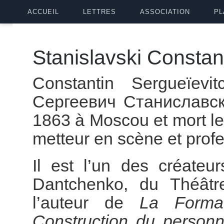
ACCUEIL
LETTRES
ASSOCIATION
PL
Stanislavski Constan
Constantin Sergueïev
Сергеевич Станиславски
1863 à Moscou et mort le
metteur en scène et profe
Il est l’un des créateu
Dantchenko, du Théâtr
l’auteur de
La Format
Construction du person