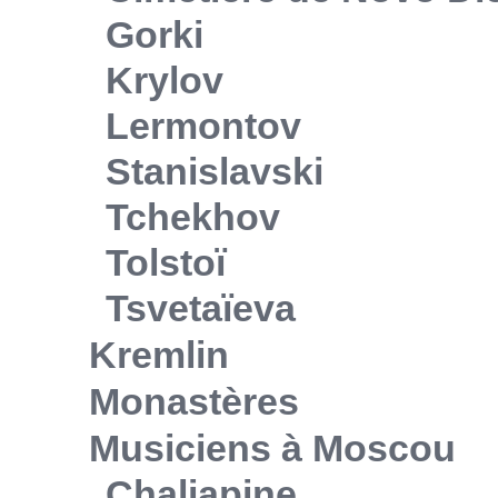
Gorki
Krylov
Lermontov
Stanislavski
Tchekhov
Tolstoï
Tsvetaïeva
Kremlin
Monastères
Musiciens à Moscou
Chaliapine