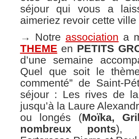
séjour qui vous a lai
aimeriez revoir cette vill
→
Notre
association
a m
THEME
en
PETITS GR
d’une semaine accompag
Quel que soit le thème
commenté” de Saint-Pét
séjour : Les rives de l
jusqu’à la Laure Alexand
ou longés (
Moïka, Gr
nombreux ponts
), S