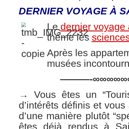
DERNIER VOYAGE À S
Le
dernier voyage 
thème les
sciences
Après les appartem
musées incontourn
———-∞∞∞∞∞
→
Vous êtes un “Touri
d’intérêts définis et vous
d’une manière plutôt “s
êtes déjà rendus à Sai