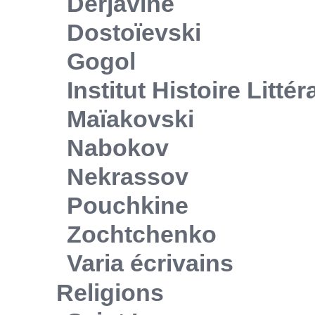
Derjavine
Dostoïevski
Gogol
Institut Histoire Litté
Maïakovski
Nabokov
Nekrassov
Pouchkine
Zochtchenko
Varia écrivains
Religions