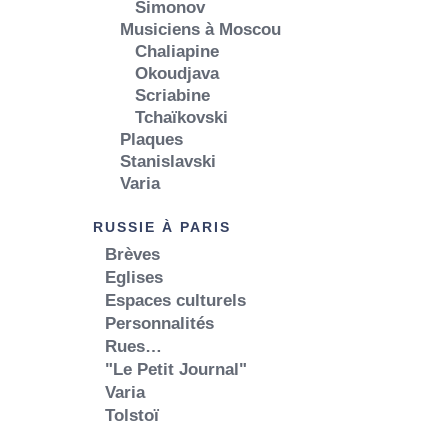
Simonov
Musiciens à Moscou
Chaliapine
Okoudjava
Scriabine
Tchaïkovski
Plaques
Stanislavski
Varia
RUSSIE À PARIS
Brèves
Eglises
Espaces culturels
Personnalités
Rues…
"Le Petit Journal"
Varia
Tolstoï