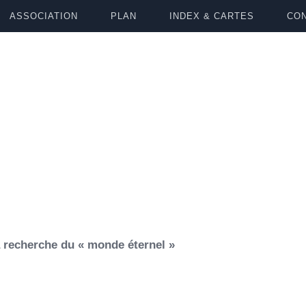
ASSOCIATION
PLAN
INDEX & CARTES
CON
a recherche du « monde éternel »