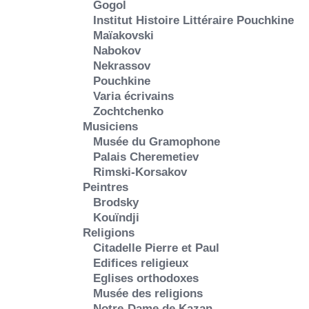
Gogol
Institut Histoire Littéraire Pouchkine
Maïakovski
Nabokov
Nekrassov
Pouchkine
Varia écrivains
Zochtchenko
Musiciens
Musée du Gramophone
Palais Cheremetiev
Rimski-Korsakov
Peintres
Brodsky
Kouïndji
Religions
Citadelle Pierre et Paul
Edifices religieux
Eglises orthodoxes
Musée des religions
Notre-Dame de Kazan