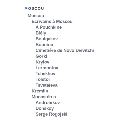
MOSCOU
Moscou
Ecrivains à Moscou
A Pouchkine
Biély
Boulgakov
Bounine
Cimetière de Novo Dievitchi
Gorki
Krylov
Lermontov
Tchekhov
Tolstoï
Tsvetaïeva
Kremlin
Monastères
Andronikov
Donskoy
Serge Rogojski