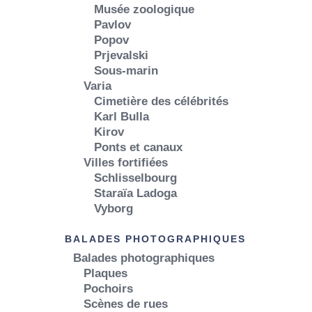
Musée zoologique
Pavlov
Popov
Prjevalski
Sous-marin
Varia
Cimetière des célébrités
Karl Bulla
Kirov
Ponts et canaux
Villes fortifiées
Schlisselbourg
Staraïa Ladoga
Vyborg
BALADES PHOTOGRAPHIQUES
Balades photographiques
Plaques
Pochoirs
Scènes de rues