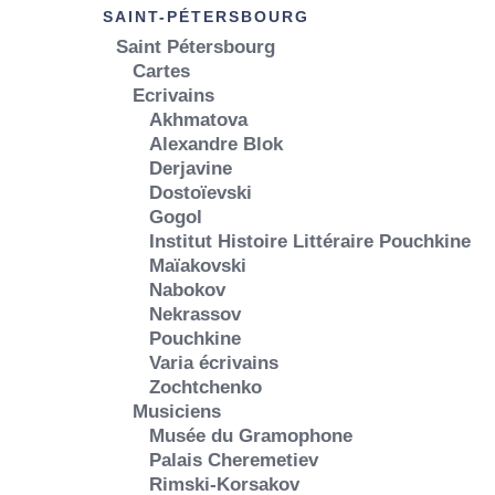
SAINT-PÉTERSBOURG
Saint Pétersbourg
Cartes
Ecrivains
Akhmatova
Alexandre Blok
Derjavine
Dostoïevski
Gogol
Institut Histoire Littéraire Pouchkine
Maïakovski
Nabokov
Nekrassov
Pouchkine
Varia écrivains
Zochtchenko
Musiciens
Musée du Gramophone
Palais Cheremetiev
Rimski-Korsakov