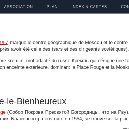
ASSOCIATION
PLAN
INDEX & CARTES
CON
мль
) marque le centre géographique de Moscou et le centre po
rès avoir été celle des tsars et des dirigeants soviétiques).
èbre kremlin, mot adapté du russe Кремль qui désigne une fo
e son enceinte extérieure, dominant la Place Rouge et la Mosk
le-le-Bienheureux
rge
(Собор Покрова Пресвятой Богородицы, что на Рву), a
лия Блаженного), construite en 1554, se trouve sur la pla