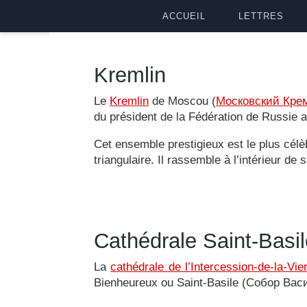
ACCUEIL
LETTRES
Kremlin
Le
Kremlin
de Moscou (
Московский Кре
du président de la Fédération de Russie ap
Cet ensemble prestigieux est le plus cél
triangulaire. Il rassemble à l’intérieur d
Cathédrale Saint-Basi
La
cathédrale de l’Intercession-de-la-Vie
Bienheureux ou Saint-Basile (Собор Васи