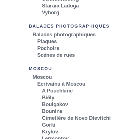
Staraïa Ladoga
Vyborg
BALADES PHOTOGRAPHIQUES
Balades photographiques
Plaques
Pochoirs
Scènes de rues
MOSCOU
Moscou
Ecrivains à Moscou
A Pouchkine
Biély
Boulgakov
Bounine
Cimetière de Novo Dievitchi
Gorki
Krylov
Lermontov