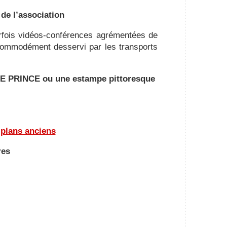
 de l’association
rfois vidéos-conférences agrémentées de
t commodément desservi par les transports
 LE PRINCE ou une estampe pittoresque
 plans anciens
res