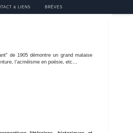
TACT & LIENS
BRÈVES
lant” de 1905 démontre un grand malaise
einture, l’acméisme en poésie, etc…