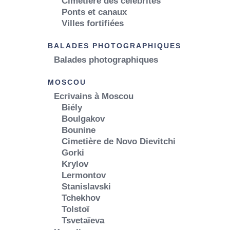
Cimetière des célébrités
Ponts et canaux
Villes fortifiées
BALADES PHOTOGRAPHIQUES
Balades photographiques
MOSCOU
Ecrivains à Moscou
Biély
Boulgakov
Bounine
Cimetière de Novo Dievitchi
Gorki
Krylov
Lermontov
Stanislavski
Tchekhov
Tolstoï
Tsvetaïeva