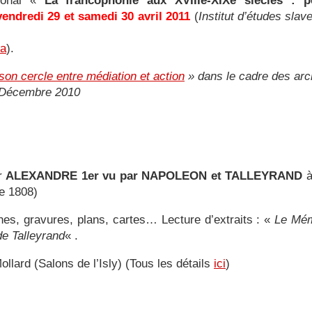
tional «
La francophonie aux XVIIIe-XIXe siècles : per
vendredi 29 et samedi 30 avril 2011
(
Institut d’études slav
la
).
son cercle entre médiation et action
» dans le cadre des arch
. Décembre 2010
ur
ALEXANDRE 1er vu par NAPOLEON et TALLEYRAND
e 1808)
hes, gravures, plans, cartes… Lecture d’extraits : «
Le Mém
e Talleyrand
« .
llard (Salons de l’Isly) (Tous les détails
ici
)