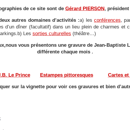
ographies de ce site sont de
Gérard PIERSON
, président
eux autres domaines d’activités :
a) les
conférences
, pa
ies d’un dîner (facultatif) dans un lieu plein de charmes e
 parkings.b) Les
sorties culturelles
(théâtre…)
yeux,nous vous présentons une gravure de Jean-Baptiste
différente
chaque mois .
———
——-
.B. Le Prince
——
Estampes pittoresques
———
Cartes et
iquer sur la vignette pour voir ces gravures et bien d’aut
k