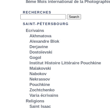
8ème Mois international de la Photograph
RECHERCHES
SAINT-PÉTERSBOURG
Ecrivains
Akhmatova
Alexandre Blok
Derjavine
Dostoïevski
Gogol
Institut Histoire Littéraire Pouchkine
Maïakovski
Nabokov
Nekrassov
Pouchkine
Zochtchenko
Varia écrivains
Religions
Saint Isaac