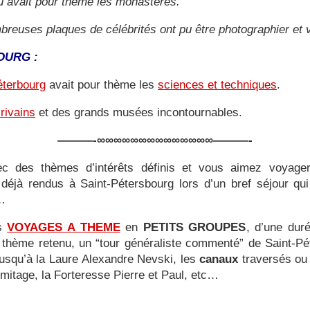
 avait pour thème les monastères.
breuses plaques de célébrités ont pu être photographier et 
OURG :
éterbourg
avait pour thème les
sciences et techniques
.
rivains
et des grands musées incontournables.
———-∞∞∞∞∞∞∞∞∞∞∞∞∞∞———-
ec des thèmes d’intérêts définis et vous aimez voyager 
déjà rendus à Saint-Pétersbourg lors d’un bref séjour qu
s…
es
VOYAGES A THEME
en
PETITS GROUPES
, d’une dur
le thème retenu, un “tour généraliste commenté” de Saint-Pé
jusqu’à la Laure Alexandre Nevski, les
canaux
traversés ou 
Ermitage, la Forteresse Pierre et Paul, etc…