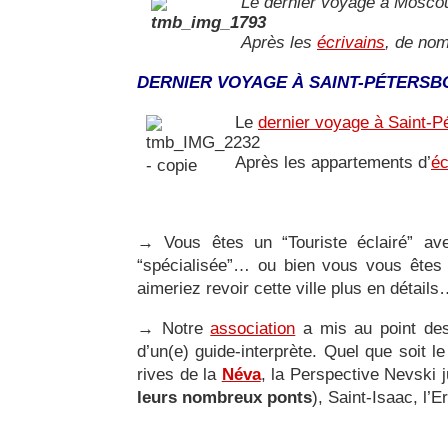
Le dernier voyage à Moscou
Après les
écrivains
, de nom
DERNIER VOYAGE À SAINT-PÉTERSB
Le
dernier voyage à Saint-P
Après les appartements d’
éc
→
Vous êtes un “Touriste éclairé” av
“spécialisée”… ou bien vous vous êtes 
aimeriez revoir cette ville plus en détail
→
Notre
association
a mis au point d
d’un(e) guide-interprète. Quel que soit 
rives de la
Néva
, la Perspective Nevski 
leurs nombreux ponts
), Saint-Isaac, l’