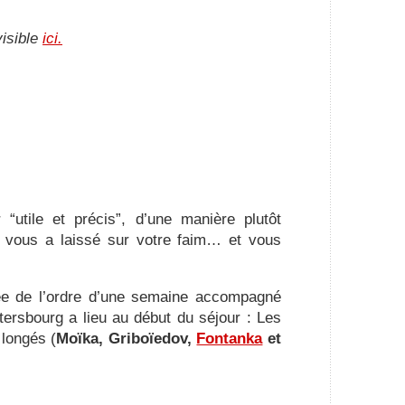
visible
ici.
“utile et précis”, d’une manière plutôt
i vous a laissé sur votre faim… et vous
ée de l’ordre d’une semaine accompagné
tersbourg a lieu au début du séjour : Les
longés (
Moïka, Griboïedov,
Fontanka
et