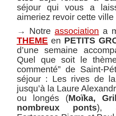
séjour qui vous a lai
aimeriez revoir cette vill
→
Notre
association
a m
THEME
en
PETITS GR
d’une semaine accompag
Quel que soit le thème
commenté” de Saint-Pét
séjour : Les rives de l
jusqu’à la Laure Alexand
ou longés (
Moïka, Gr
nombreux ponts
), S