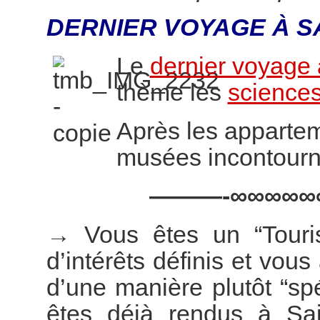
DERNIER VOYAGE À S
Le
dernier voyage 
thème les
sciences
Après les appartem
musées incontourn
———-∞∞∞∞∞
→
Vous êtes un “Touri
d’intérêts définis et vous
d’une manière plutôt “s
êtes déjà rendus à Sai