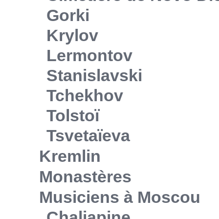
Gorki
Krylov
Lermontov
Stanislavski
Tchekhov
Tolstoï
Tsvetaïeva
Kremlin
Monastères
Musiciens à Moscou
Chaliapine