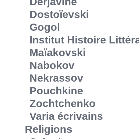
Derjavine
Dostoïevski
Gogol
Institut Histoire Litté
Maïakovski
Nabokov
Nekrassov
Pouchkine
Zochtchenko
Varia écrivains
Religions