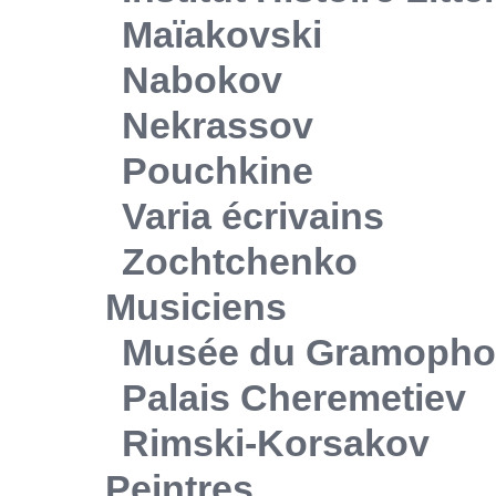
Maïakovski
Nabokov
Nekrassov
Pouchkine
Varia écrivains
Zochtchenko
Musiciens
Musée du Gramoph
Palais Cheremetiev
Rimski-Korsakov
Peintres