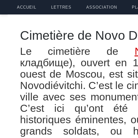
ACCUEIL
LETTRES
ASSOCIATION
PL
Cimetière de Novo Di
Le cimetière de
кладбище), ouvert en 1
ouest de Moscou, est si
Novodiévitchi. C’est le ci
ville avec ses monument
C’est ici qu’ont été 
historiques éminentes, o
grands soldats, ou h